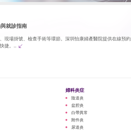
約與就診指南
、現場掛號、檢查手術等環節。深圳怡康婦產醫院提供在線預約
捷。...
婦科炎症
陰道炎
盆腔炎
白帶異常
附件炎
尿道炎