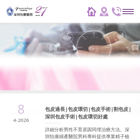
8
包皮過長|包皮環切|包皮手術|割包皮|
深圳包皮手術|包皮環切好處
4-2026
詳細分析男性不育原因同埋治療方法。深
圳怡康婦產醫院男科專科提供專業精子檢