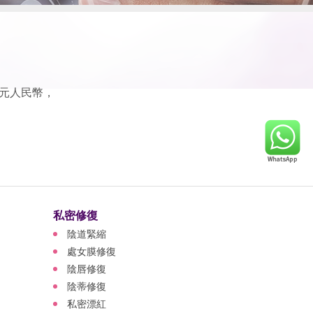
0元人民幣，
私密修復
陰道緊縮
處女膜修復
陰唇修復
陰蒂修復
私密漂紅