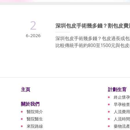
2
深圳包皮手術幾多錢？割包皮費
6-2026
深圳包皮手術幾多錢？包皮過長或包莖
比較傳統手術約800至1500元與包皮槍
主頁
計劃生育
終止懷孕
關於我們
早孕檢查
醫院簡介
人流費用
醫院醫生
人流時間
來院路線
藥物流產