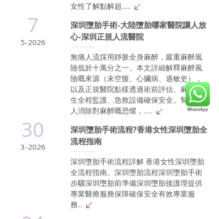
女性了解點解超......
7
深圳墮胎手術-大陸墮胎哪家醫院讓人放
心-深圳正規人流醫院
5-2026
無痛人流採用靜脈全身麻醉，嚴重麻醉風
險低於十萬分之一。本文詳細解釋麻醉風
險嘅來源（未空腹、心臟病、過敏史），
以及正規醫院點樣透過術前評估、麻醉醫
生全程監護、急救設備確保安全。幫助港
人消除對麻醉嘅恐懼，......
30
深圳墮胎手術流程?香港女性深圳墮胎全
流程指南
3-2026
深圳墮胎手術流程詳解 香港女性深圳墮胎
全流程指南。深圳墮胎流程深圳墮胎手術
步驟深圳墮胎前準備深圳墮胎後護理提供
專業醫療服務保障確保安全有效專業服
務...