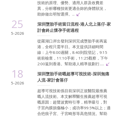
技術的原理、優勢、適用人群及收費差
異，分析哪種技術更適合妳的身體狀況，
助妳做出明智選擇。...
25
深圳墮胎手術當日流程-港人北上落仔-家
計會終止懷孕手術過程
5-2026
從羅湖口岸出發到深圳完成墮胎手術再返
港，全程只需半日。本文提供詳細時間
線：上午8:00過關，8:40到院登記，9:15
術前檢查，11:10手術，11:25觀察，下午
2:00返到香港。幫助港人精準規劃行......
18
深圳墮胎手術嘅超導可視技術-深圳無痛
人流-家計會落仔
5-2026
超導可視技術係目前深圳正規醫院最推薦
嘅人流技術。本文解釋醫生推薦超導可視
嘅原因：超聲波實時引導，精準吸引，對
子宮內膜損傷極小；成功率99.5%以上；適
合疤痕子宮、子宮畸形等高危情況。幫助