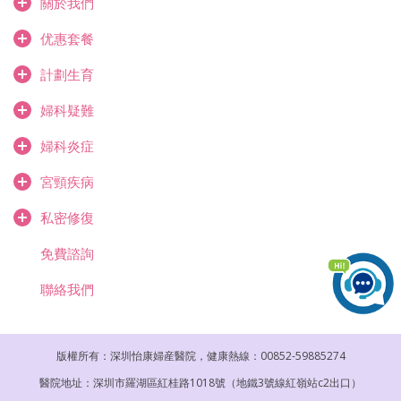
關於我們
优惠套餐
計劃生育
婦科疑難
婦科炎症
宮頸疾病
私密修復
免費諮詢
聯絡我們
版權所有：深圳怡康婦産醫院，健康熱線：00852-59885274
醫院地址：深圳市羅湖區紅桂路1018號（地鐵3號線紅嶺站c2出口）