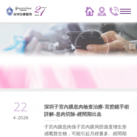
22
深圳子宮內膜息肉檢查治療-宮腔鏡手術
詳解-息肉切除-經間期出血
4-2026
子宮內膜息肉係子宮內膜局部過度增生形
成嘅贅生物，可能引起月經量多、經間期