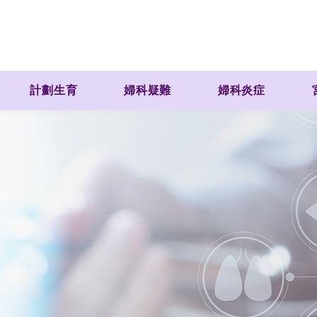
計劃生育
婦科疑難
婦科炎症