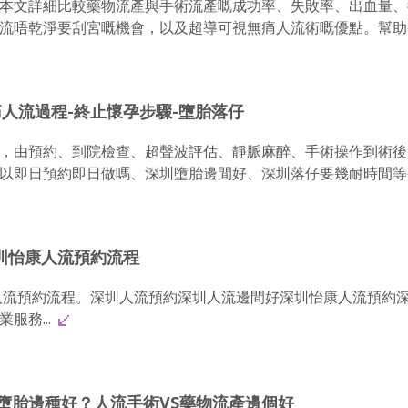
本文詳細比較藥物流產與手術流產嘅成功率、失敗率、出血量、
流唔乾淨要刮宮嘅機會，以及超導可視無痛人流術嘅優點。幫助
人流過程-終止懷孕步驟-墮胎落仔
，由預約、到院檢查、超聲波評估、靜脈麻醉、手術操作到術後
以即日預約即日做嗎、深圳墮胎邊間好、深圳落仔要幾耐時間等
圳怡康人流預約流程
人流預約流程。深圳人流預約深圳人流邊間好深圳怡康人流預約
服務...
墮胎邊種好？人流手術VS藥物流產邊個好