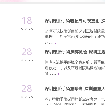
18
深圳墮胎手術嘅超導可視技術-
5-2026
超導可視技術係目前深圳正規醫院最
準吸引，對子宮內膜損傷極小；成功
超......
28
深圳墮胎手術麻醉風險-深圳正
4-2026
無痛人流採用靜脈全身麻醉，嚴重麻
過敏史），以及正規醫院點樣透過術
懼，......
28
深圳墮胎手術痛唔痛-深圳無痛
4-2026
深圳墮胎手術採用靜脈全身麻醉，患
（丙泊酚快速誘導）、麻醉過程、甦