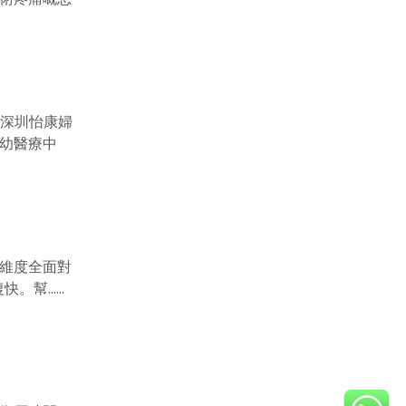
。深圳怡康婦
幼醫療中
維度全面對
......