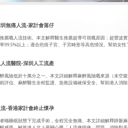
深圳無痛人流-家計會落仔
推薦嘅人流技術。本文解釋醫生推薦超導可視嘅原因：超聲波實
率99.5%以上；適合疤痕子宮、子宮畸形等高危情況。幫助女性
規人流醫院-深圳人工流產
醉風險低於十萬分之一。本文詳細解釋麻醉風險嘅來源（未空腹
前評估、麻醉醫生全程監護、急救設備確保安全。幫助港人消除
人流-香港家計會終止懷孕
者喺睡眠狀態下完成手術，全程完全無痛。本文詳細解釋靜脈麻
醒感受。解答港人北上最關心嘅「人流痛唔痛」問題，消除對手