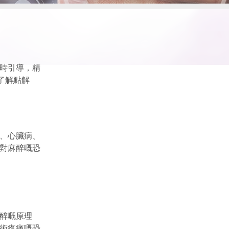
時引導，精
了解點解
、心臟病、
對麻醉嘅恐
醉嘅原理
術疼痛嘅恐