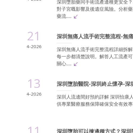
深圳墮胎藥同手術流產邊種更安全？
對子宮嘅影響及後遺症風險。分析藥
藥流......
21
深圳無痛人流手術完整流程-無痛
4-2026
深圳無痛人流手術完整流程詳細拆解
每一步都清楚說明。解答人工流產可
關心......
13
深圳墮胎醫院-深圳終止懷孕-深
4-2026
深圳人流邊間好預約詳解 深圳怡康
供專業醫療服務保障確保安全有效專業
11
深圳墮胎可以揀邊種方式？深圳