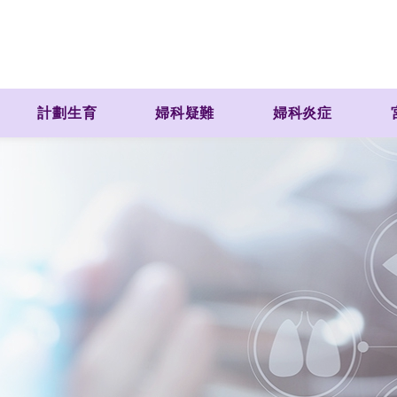
計劃生育
婦科疑難
婦科炎症