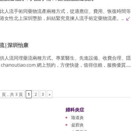
比人流手術同藥物流產兩種方式，從適應症、費用、恢復時間等
港女性北上深圳墮胎，糾結緊究竟揀人流手術定藥物流產。...
流|深圳怡康
供人流同埋藥流兩種方式。專業醫生、先進設備、收費合理、隱
noutiao.com 網上預約，方便快捷，值得信賴，服務優質.....
1 頁，共 3 頁
1
2
3
»
婦科炎症
陰道炎
盆腔炎