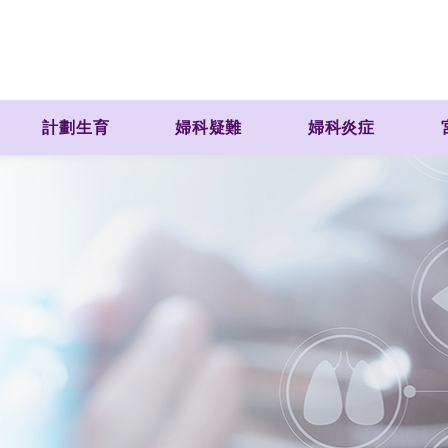
計劃生育
婦科疑難
婦科炎症