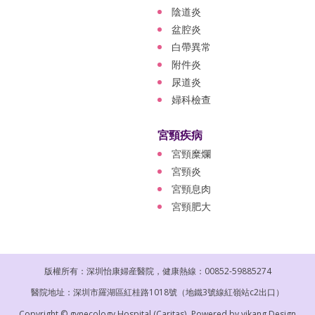
陰道炎
盆腔炎
白帶異常
附件炎
尿道炎
婦科檢查
宮頸疾病
宮頸糜爛
宮頸炎
宮頸息肉
宮頸肥大
版權所有：深圳怡康婦産醫院，健康熱線：00852-59885274
醫院地址：深圳市羅湖區紅桂路1018號（地鐵3號線紅嶺站c2出口）
Copyright © gynecology Hospital (Caritas).
Powered by
yikang Design