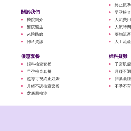
終止懷孕
關於我們
早孕檢查
醫院簡介
人流費用
醫院醫生
人流時間
來院路線
藥物流產
婦科資訊
人工流產
優惠套餐
婦科疑難
婦科檢查套餐
子宮肌瘤
早孕檢查套餐
月經不調
超導可視終止妊娠
卵巢囊腫
月經不調檢查套餐
不孕不育
盆底肌檢測