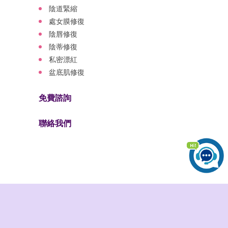
陰道緊縮
處女膜修復
陰唇修復
陰蒂修復
私密漂紅
盆底肌修復
免費諮詢
聯絡我們