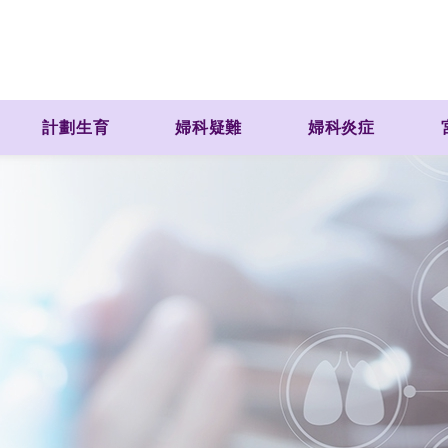
計劃生育
婦科疑難
婦科炎症