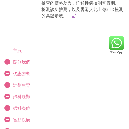
檢查的價格差異，詳解性病檢測空窗期、
檢測診所推薦，以及香港人北上做STD檢測
的具體步驟。...
主頁
關於我們
优惠套餐
計劃生育
婦科疑難
婦科炎症
宮頸疾病