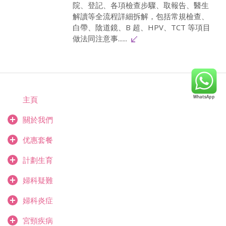
院、登記、各項檢查步驟、取報告、醫生
解讀等全流程詳細拆解，包括常規檢查、
白帶、陰道鏡、B 超、HPV、TCT 等項目
做法同注意事......
主頁
關於我們
优惠套餐
計劃生育
婦科疑難
婦科炎症
宮頸疾病