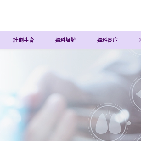
計劃生育
婦科疑難
婦科炎症