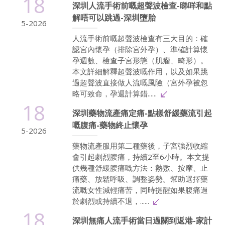
18
深圳人流手術前嘅超聲波檢查-睇咩和點
解唔可以跳過-深圳墮胎
5-2026
人流手術前嘅超聲波檢查有三大目的：確
認宮內懷孕（排除宮外孕）、準確計算懷
孕週數、檢查子宮形態（肌瘤、畸形）。
本文詳細解釋超聲波嘅作用，以及如果跳
過超聲波直接做人流嘅風險（宮外孕被忽
略可致命，孕週計算錯......
18
深圳藥物流產痛定痛-點樣舒緩藥流引起
嘅腹痛-藥物終止懷孕
5-2026
藥物流產服用第二種藥後，子宮強烈收縮
會引起劇烈腹痛，持續2至6小時。本文提
供幾種舒緩腹痛嘅方法：熱敷、按摩、止
痛藥、放鬆呼吸、調整姿勢。幫助選擇藥
流嘅女性減輕痛苦，同時提醒如果腹痛過
於劇烈或持續不退，......
18
深圳無痛人流手術當日過關到返港-家計