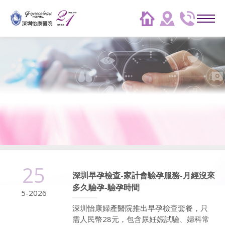
25
深圳早孕檢查-家計會驗孕服務-月經沒來
多久驗孕-驗孕時間
5-2026
深圳怡康婦產醫院推出早孕檢查套餐，只
需人民幣28元，包含尿妊娠試驗、婦科常