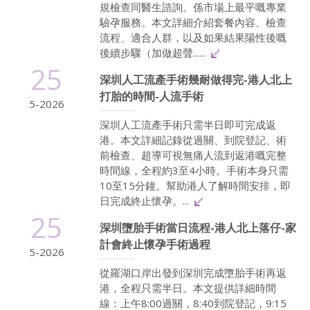
規檢查同醫生諮詢。係市場上最平嘅專業
驗孕服務。本文詳細介紹套餐內容、檢查
流程、適合人群，以及如果結果陽性後嘅
後續步驟（加做超聲......
25
深圳人工流產手術幾耐做得完-港人北上
打胎的時間-人流手術
5-2026
深圳人工流產手術只需半日即可完成返
港。本文詳細記錄從過關、到院登記、術
前檢查、超導可視無痛人流到返港嘅完整
時間線，全程約3至4小時。手術本身只需
10至15分鐘。幫助港人了解時間安排，即
日完成終止懷孕。...
25
深圳墮胎手術當日流程-港人北上落仔-家
計會終止懷孕手術過程
5-2026
從羅湖口岸出發到深圳完成墮胎手術再返
港，全程只需半日。本文提供詳細時間
線：上午8:00過關，8:40到院登記，9:15