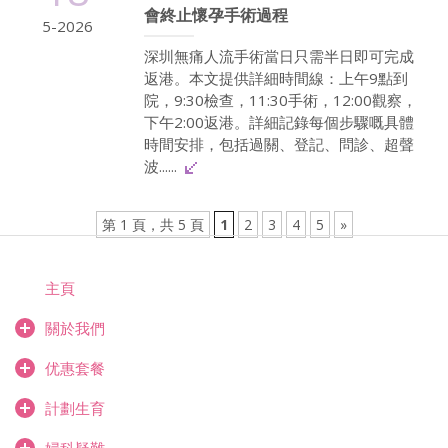
會終止懷孕手術過程
5-2026
深圳無痛人流手術當日只需半日即可完成
返港。本文提供詳細時間線：上午9點到
院，9:30檢查，11:30手術，12:00觀察，
下午2:00返港。詳細記錄每個步驟嘅具體
時間安排，包括過關、登記、問診、超聲
波......
第 1 頁，共 5 頁
1
2
3
4
5
»
主頁
關於我們
优惠套餐
計劃生育
婦科疑難