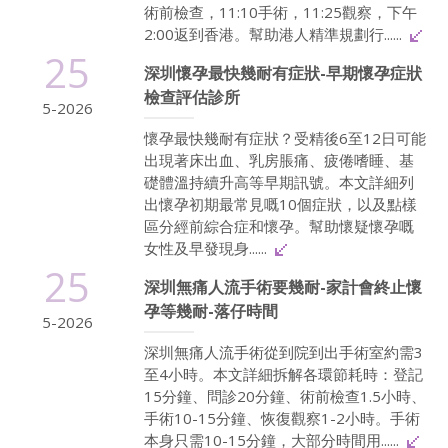
術前檢查，11:10手術，11:25觀察，下午
2:00返到香港。幫助港人精準規劃行......
25
深圳懷孕最快幾耐有症狀-早期懷孕症狀
檢查評估診所
5-2026
懷孕最快幾耐有症狀？受精後6至12日可能
出現著床出血、乳房脹痛、疲倦嗜睡、基
礎體溫持續升高等早期訊號。本文詳細列
出懷孕初期最常見嘅10個症狀，以及點樣
區分經前綜合症和懷孕。幫助懷疑懷孕嘅
女性及早發現身......
25
深圳無痛人流手術要幾耐-家計會終止懷
孕等幾耐-落仔時間
5-2026
深圳無痛人流手術從到院到出手術室約需3
至4小時。本文詳細拆解各環節耗時：登記
15分鐘、問診20分鐘、術前檢查1.5小時、
手術10-15分鐘、恢復觀察1-2小時。手術
本身只需10-15分鐘，大部分時間用......