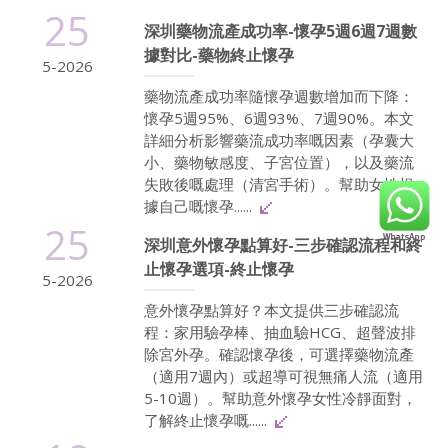
25
深圳藥物流產成功率-懷孕5週6週7週數
據對比-藥物終止懷孕
5-2026
藥物流產成功率隨懷孕週數增加而下降：
懷孕5週95%、6週93%、7週90%。本文
詳細分析影響藥流成功率嘅因素（孕囊大
小、藥物敏感度、子宮位置），以及藥流
失敗後嘅處理（清宮手術）。幫助女性根
據自己嘅懷孕......
25
深圳意外懷孕點算好-三步確認流程和終
止懷孕選項-終止懷孕
5-2026
意外懷孕點算好？本文提供三步確認流
程：家用驗孕棒、抽血驗HCG、超聲波排
除宮外孕。確認懷孕後，可選擇藥物流產
（適用7週內）或超導可視無痛人流（適用
5-10週）。幫助意外懷孕女性冷靜面對，
了解終止懷孕嘅......