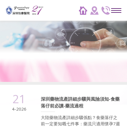
21
深圳藥物流產詳細步驟與風險須知-食藥
落仔前必讀-藥流過程
4-2026
大陸藥物流產詳細步驟係點？食藥落仔之
前一定要知嘅七件事：藥流只適用懷孕7週