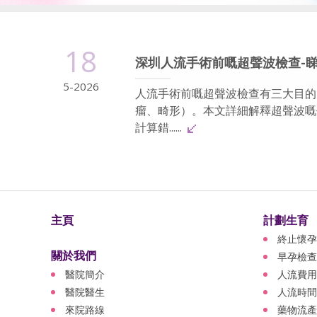
18
深圳人流手術前嘅超聲波檢查-
5-2026
人流手術前嘅超聲波檢查有三大目的
瘤、畸形）。本文詳細解釋超聲波嘅
計算錯......
主頁
計劃生育
終止懷孕
關於我們
早孕檢查
醫院簡介
人流費用
醫院醫生
人流時間
來院路線
藥物流產