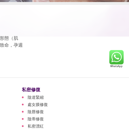
形態（肌
致命，孕週
私密修復
陰道緊縮
處女膜修復
陰唇修復
陰蒂修復
私密漂紅