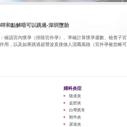
睇咩和點解唔可以跳過-深圳墮胎
：確認宮內懷孕（排除宮外孕）、準確計算懷孕週數、檢查子宮
作用，以及如果跳過超聲波直接做人流嘅風險（宮外孕被忽略可
婦科炎症
陰道炎
盆腔炎
白帶異常
附件炎
尿道炎