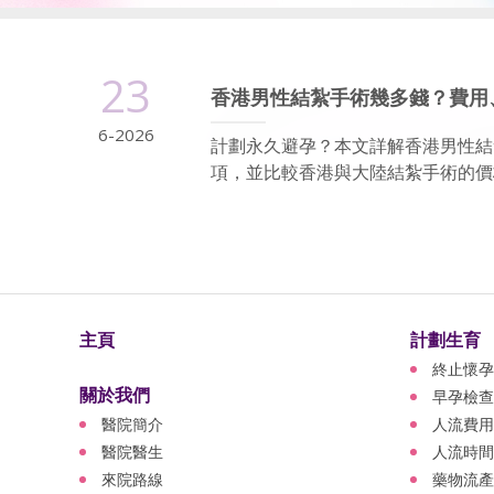
23
香港男性結紮手術幾多錢？費用
6-2026
計劃永久避孕？本文詳解香港男性結
項，並比較香港與大陸結紮手術的價格
主頁
計劃生育
終止懷孕
關於我們
早孕檢查
醫院簡介
人流費用
醫院醫生
人流時間
來院路線
藥物流產