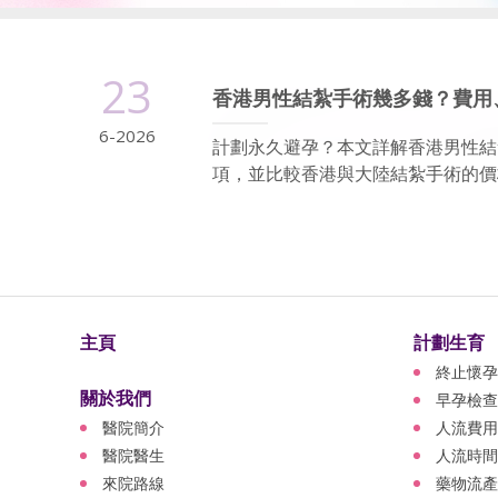
23
香港男性結紮手術幾多錢？費用
6-2026
計劃永久避孕？本文詳解香港男性結
項，並比較香港與大陸結紮手術的價格
主頁
計劃生育
終止懷孕
關於我們
早孕檢查
醫院簡介
人流費用
醫院醫生
人流時間
來院路線
藥物流產