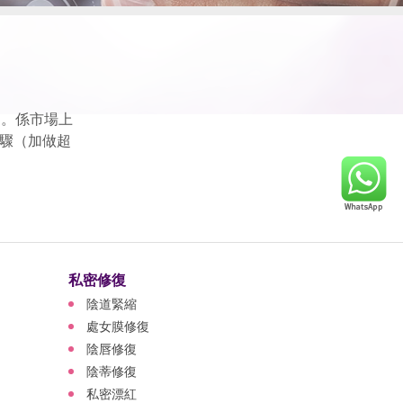
詢。係市場上
驟（加做超
私密修復
陰道緊縮
處女膜修復
陰唇修復
陰蒂修復
私密漂紅