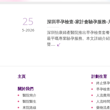
25
深圳早孕檢查-家計會驗孕服務-
5-2026
深圳怡康婦產醫院推出早孕檢查套餐
最平嘅專業驗孕服務。本文詳細介紹
聲......
主頁
計劃生育
終止懷孕
關於我們
早孕檢查
醫院簡介
人流費用
醫院醫生
人流時間
來院路線
藥物流產