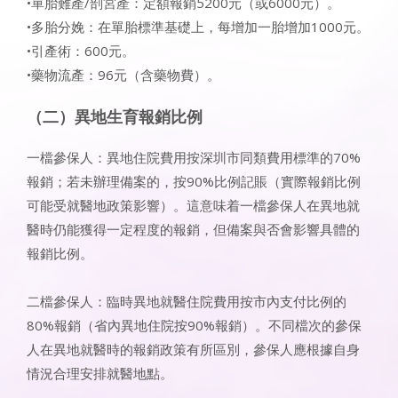
•單胎難產/剖宮產：定額報銷5200元（或6000元）。
•多胎分娩：在單胎標準基礎上，每增加一胎增加1000元。
•引產術：600元。
•藥物流產：96元（含藥物費）。
（二）異地生育報銷比例
一檔參保人：異地住院費用按深圳市同類費用標準的70%
報銷；若未辦理備案的，按90%比例記賬（實際報銷比例
可能受就醫地政策影響）。這意味着一檔參保人在異地就
醫時仍能獲得一定程度的報銷，但備案與否會影響具體的
報銷比例。
二檔參保人：臨時異地就醫住院費用按市內支付比例的
80%報銷（省內異地住院按90%報銷）。不同檔次的參保
人在異地就醫時的報銷政策有所區別，參保人應根據自身
情況合理安排就醫地點。