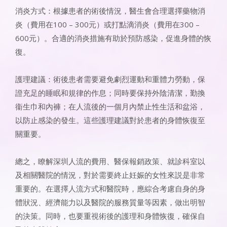
消炎方式：根據患者的術後情況，醫生會合理選擇藥物消
炎（費用在100 – 300元）或打點滴消炎（費用在300 –
600元）。合適的消炎措施有助於預防感染，促進身體的恢
復。
護理建議：術後患者需要避免劇烈運動和重體力勞動，保
證充足的睡眠和規律的作息；同時要保持外陰清潔，勤換
衞生巾和內褲；在人流後的一個月內禁止性生活和盆浴，
以防止感染的發生。這些護理建議對於患者的身體恢復至
關重要。
總之，瞭解深圳人流的費用、醫保報銷政策、就診科室以
及相關醫院的情況，對於需要終止妊娠的女性來説是非常
重要的。在選擇人流方式和醫院時，應綜合考慮自身的身
體狀況、經濟能力以及醫院的服務質量等因素，做出明智
的決策。同時，也要重視術後的護理和身體恢復，確保自