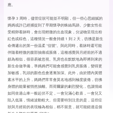
應。
懷孕 3 周時，儘管症狀可能並不明顯，但一些心思細膩的
媽媽或許已經捕捉到了早期懷孕的蛛絲馬跡。少數女性在
受精卵着牀時，會出現輕微的出血現象，分泌物呈現出粉
紅色或棕色，這種情況一般會持續 1 到 2 天，彷彿是新生
命傳遞出的第一份温柔 “信號”。與此同時，着牀時還可能
伴隨着輕微的腹部抽痛或脹痛，這種感覺與月經前的不適
頗為相似，很容易被忽視。乳房也在默默地為即將到來的
新生命做準備，準媽媽們可能會感覺到乳房脹痛，變得更
加敏感，乳頭的顏色也會逐漸加深。此外，由於體內黃體
素水平的上升，媽媽們常常會莫名地感到極度疲倦，彷彿
身體的能量被悄然抽離。而荷爾蒙的劇烈變化，也讓情緒
如同坐過山車一般起伏不定，一會兒滿心歡喜，一會兒又
陷入低落，情緒波動較大。但需要特別注意的是，這些症
狀與月經前的表現極為相似，稍不留意，就可能錯過這個