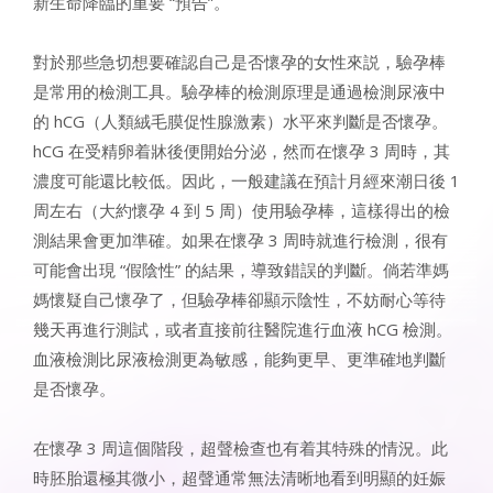
新生命降臨的重要 “預告”。
對於那些急切想要確認自己是否懷孕的女性來説，驗孕棒
是常用的檢測工具。驗孕棒的檢測原理是通過檢測尿液中
的 hCG（人類絨毛膜促性腺激素）水平來判斷是否懷孕。
hCG 在受精卵着牀後便開始分泌，然而在懷孕 3 周時，其
濃度可能還比較低。因此，一般建議在預計月經來潮日後 1
周左右（大約懷孕 4 到 5 周）使用驗孕棒，這樣得出的檢
測結果會更加準確。如果在懷孕 3 周時就進行檢測，很有
可能會出現 “假陰性” 的結果，導致錯誤的判斷。倘若準媽
媽懷疑自己懷孕了，但驗孕棒卻顯示陰性，不妨耐心等待
幾天再進行測試，或者直接前往醫院進行血液 hCG 檢測。
血液檢測比尿液檢測更為敏感，能夠更早、更準確地判斷
是否懷孕。
在懷孕 3 周這個階段，超聲檢查也有着其特殊的情況。此
時胚胎還極其微小，超聲通常無法清晰地看到明顯的妊娠