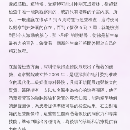
囊或胚胎。這時候，受精卵可能才剛剛完成着牀，從超聲
檢查中唯一能夠觀察到的，或許只有增厚的子宮內膜。所
以，一般建議在懷孕 5 到 6 周時進行超聲檢查，這時便可
以觀察到妊娠囊的存在，而到了懷孕 6 到 7 周，就能檢測
到那令人激動的胎心，那 “砰砰” 的跳動聲，彷彿是新生命
最有力的宣告，象徵着一個新的生命即將開啓屬於自己的
精彩旅程。
在超聲檢查方面，深圳怡康婦產醫院展現出了顯著的優
勢。這家醫院成立於 2003 年，是經深圳市衞計委批准成
立的現代化二級婦產專科醫院，具備正規開展超聲檢查的
資質。醫院擁有一支以知名醫生為核心的診療團隊，他們
憑藉着豐富的臨牀經驗和紮實的專業知識，能夠精準地解
讀超聲圖像，為患者提供準確可靠的檢查結果。在面對複
雜的超聲圖像時，這些醫生能夠憑藉敏鋭的洞察力和專業
技能，準確判斷出各種情況，為後續的診斷和治療提供有
力的支持。