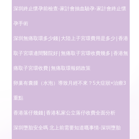
深圳終止懷孕前檢查-家計會抽血驗孕-家計會終止懷
孕手術
深圳無痛取環多少錢|大陸上子宮環費用是多少|香港
取子宮環邊間醫院好|無痛取子宮環收費幾多|香港無
痛取子宮環收費|無痛取環報銷政策
卵巢有囊腫（水泡）導致月經不來？5大症狀×治療3
重點
香港落仔幾錢|香港私家公立落仔收費全面分析
深圳墮胎安全嗎 北上前需要知道嘅事情-深圳墮胎