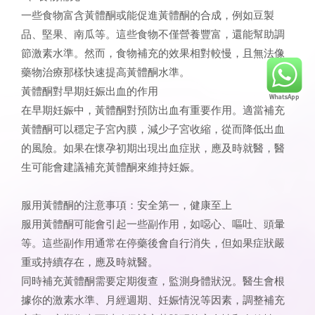
一些食物富含黃體酮或能促進黃體酮的合成，例如豆製
品、堅果、南瓜等。這些食物不僅營養豐富，還能幫助調
節激素水準。然而，食物補充的效果相對較慢，且無法像
藥物治療那樣快速提高黃體酮水準。
黃體酮對早期妊娠出血的作用
在早期妊娠中，黃體酮對預防出血有重要作用。適當補充
黃體酮可以穩定子宮內膜，減少子宮收縮，從而降低出血
的風險。如果在懷孕初期出現出血症狀，應及時就醫，醫
生可能會建議補充黃體酮來維持妊娠。
服用黃體酮的注意事項：安全第一，健康至上
服用黃體酮可能會引起一些副作用，如噁心、嘔吐、頭暈
等。這些副作用通常在停藥後會自行消失，但如果症狀嚴
重或持續存在，應及時就醫。
同時補充黃體酮需要定期復查，監測身體狀況。醫生會根
據你的激素水準、月經週期、妊娠情況等因素，調整補充