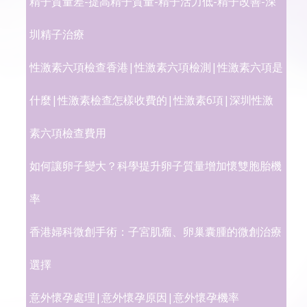
精子質量差-提高精子質量-精子活力低-精子改善-深
圳精子治療
性激素六項檢查香港|性激素六項檢測|性激素六項是
什麼|性激素檢查怎樣收費的|性激素6項|深圳性激
素六項檢查費用
如何讓卵子變大？科學提升卵子質量增加懷雙胞胎機
率
香港婦科微創手術：子宮肌瘤、卵巢囊腫的微創治療
選擇
意外懷孕處理|意外懷孕原因|意外懷孕機率