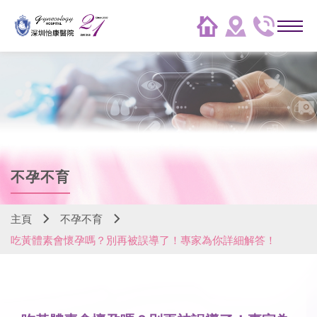
不孕不育
主頁
不孕不育
吃黃體素會懷孕嗎？別再被誤導了！專家為你詳細解答！