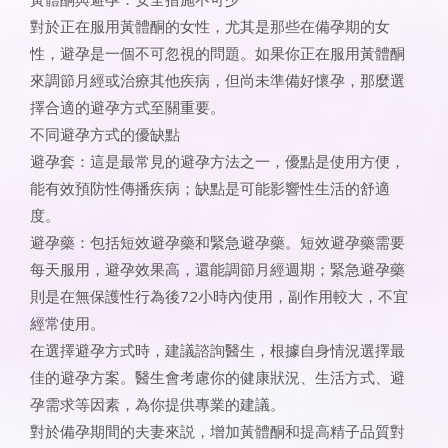
對於正在服用黃體酮的女性，尤其是那些在備孕期的女
性，避孕是一個不可忽視的問題。如果你正在服用黃體酮
來調節月經或治療其他疾病，但尚未準備好懷孕，那麼選
擇合適的避孕方式至關重要。
不同避孕方式的優缺點
避孕套：這是最常見的避孕方法之一，優點是使用方便，
能有效預防性傳播疾病；缺點是可能影響性生活的舒適
度。
避孕藥：包括短效避孕藥和緊急避孕藥。短效避孕藥需要
每天服用，避孕效果高，還能調節月經週期；緊急避孕藥
則是在無保護性行為後72小時內使用，副作用較大，不宜
經常使用。
在選擇避孕方式時，建議諮詢醫生，根據自身情況選擇最
佳的避孕方案。醫生會考慮你的健康狀況、生活方式、避
孕需求等因素，為你提供專業的建議。
對於備孕期間的夫妻來説，增加黃體酮和提高精子品質對