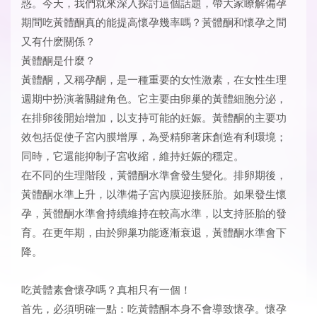
惑。今天，我們就來深入探討這個話題，帶大家瞭解備孕
期間吃黃體酮真的能提高懷孕幾率嗎？黃體酮和懷孕之間
又有什麽關係？
黃體酮是什麼？
黃體酮，又稱孕酮，是一種重要的女性激素，在女性生理
週期中扮演著關鍵角色。它主要由卵巢的黃體細胞分泌，
在排卵後開始增加，以支持可能的妊娠。黃體酮的主要功
效包括促使子宮內膜增厚，為受精卵著床創造有利環境；
同時，它還能抑制子宮收縮，維持妊娠的穩定。
在不同的生理階段，黃體酮水準會發生變化。排卵期後，
黃體酮水準上升，以準備子宮內膜迎接胚胎。如果發生懷
孕，黃體酮水準會持續維持在較高水準，以支持胚胎的發
育。在更年期，由於卵巢功能逐漸衰退，黃體酮水準會下
降。
吃黃體素會懷孕嗎？真相只有一個！
首先，必須明確一點：吃黃體酮本身不會導致懷孕。懷孕