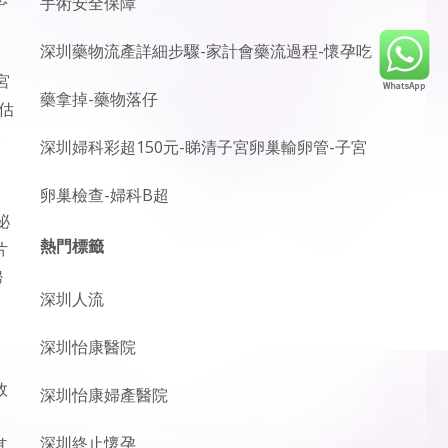
手術安全保障
深圳藥物流產詳細步驟-家計會藥流過程-懷孕吃
。
宮
藥拿掉-藥物落仔
估
0
深圳婦科彩超150元-睇清子宮卵巢輸卵管-子宮
卵巢檢查-婦科B超
泌
熱門標籤
片
婦
深圳人流
、
深圳怡康醫院
效
深圳怡康婦產醫院
深圳終止懷孕
其