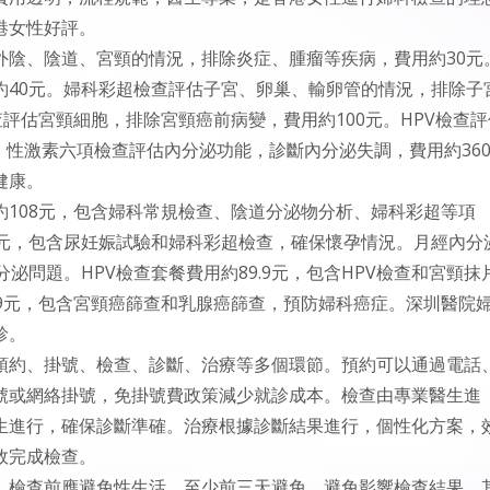
港女性好評。
外陰、陰道、宮頸的情況，排除炎症、腫瘤等疾病，費用約30元
約40元。婦科彩超檢查評估子宮、卵巢、輸卵管的情況，排除子
評估宮頸細胞，排除宮頸癌前病變，費用約100元。HPV檢查評
。性激素六項檢查評估內分泌功能，診斷內分泌失調，費用約36
健康。
108元，包含婦科常規檢查、陰道分泌物分析、婦科彩超等項
8元，包含尿妊娠試驗和婦科彩超檢查，確保懷孕情況。月經內分
泌問題。HPV檢查套餐費用約89.9元，包含HPV檢查和宮頸抹
9元，包含宮頸癌篩查和乳腺癌篩查，預防婦科癌症。深圳醫院
診。
預約、掛號、檢查、診斷、治療等多個環節。預約可以通過電話
號或網絡掛號，免掛號費政策減少就診成本。檢查由專業醫生進
生進行，確保診斷準確。治療根據診斷結果進行，個性化方案，
效完成檢查。
，檢查前應避免性生活，至少前三天避免，避免影響檢查結果。