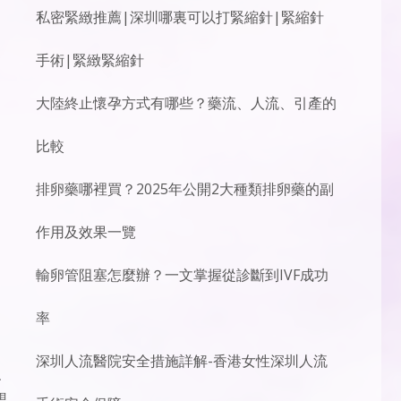
私密緊緻推薦|深圳哪裏可以打緊縮針|緊縮針
手術|緊緻緊縮針
大陸終止懷孕方式有哪些？藥流、人流、引產的
比較
排卵藥哪裡買？2025年公開2大種類排卵藥的副
作用及效果一覽
輸卵管阻塞怎麼辦？一文掌握從診斷到IVF成功
率
深圳人流醫院安全措施詳解-香港女性深圳人流
、
想