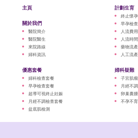
主頁
計劃生育
終止懷孕
關於我們
早孕檢查
醫院簡介
人流費用
醫院醫生
人流時間
來院路線
藥物流產
婦科資訊
人工流產
優惠套餐
婦科疑難
婦科檢查套餐
子宮肌瘤
早孕檢查套餐
月經不調
超導可視終止妊娠
卵巢囊腫
月經不調檢查套餐
不孕不育
盆底肌檢測