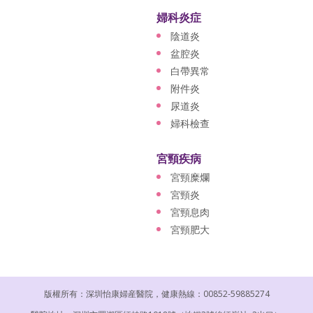
婦科炎症
陰道炎
盆腔炎
白帶異常
附件炎
尿道炎
婦科檢查
宮頸疾病
宮頸糜爛
宮頸炎
宮頸息肉
宮頸肥大
版權所有：深圳怡康婦産醫院，健康熱線：00852-59885274