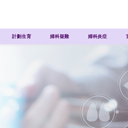
計劃生育
婦科疑難
婦科炎症