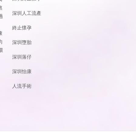
熬
深圳人工流產
過
終止懷孕
康
均
深圳墮胎
環
深圳落仔
深圳怡康
人流手術