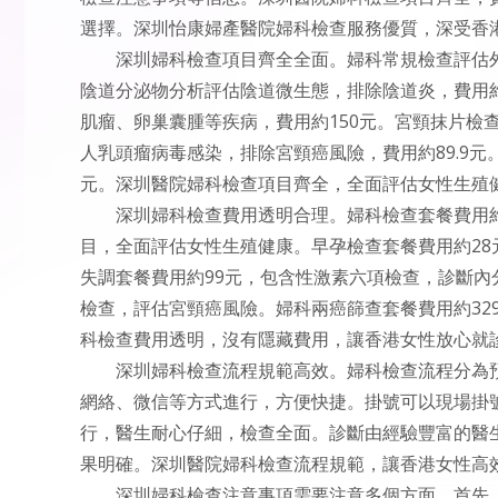
選擇。深圳怡康婦產醫院婦科檢查服務優質，深受香
深圳婦科檢查項目齊全全面。婦科常規檢查評估
陰道分泌物分析評估陰道微生態，排除陰道炎，費用
肌瘤、卵巢囊腫等疾病，費用約150元。宮頸抹片檢查
人乳頭瘤病毒感染，排除宮頸癌風險，費用約89.9元
元。深圳醫院婦科檢查項目齊全，全面評估女性生殖
深圳婦科檢查費用透明合理。婦科檢查套餐費用約
目，全面評估女性生殖健康。早孕檢查套餐費用約2
失調套餐費用約99元，包含性激素六項檢查，診斷內分
檢查，評估宮頸癌風險。婦科兩癌篩查套餐費用約32
科檢查費用透明，沒有隱藏費用，讓香港女性放心就
深圳婦科檢查流程規範高效。婦科檢查流程分為
網絡、微信等方式進行，方便快捷。掛號可以現場掛
行，醫生耐心仔細，檢查全面。診斷由經驗豐富的醫
果明確。深圳醫院婦科檢查流程規範，讓香港女性高
深圳婦科檢查注意事項需要注意多個方面。首先