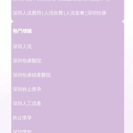
深圳人流費用|人流收費|人流套餐|深圳怡康
熱門標籤
深圳人流
深圳怡康醫院
深圳怡康婦產醫院
深圳終止懷孕
深圳人工流產
終止懷孕
深圳墮胎