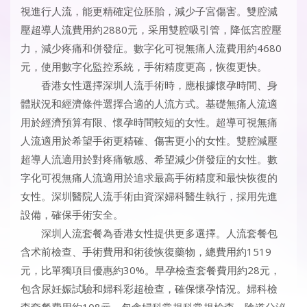
視進行人流，能更精確定位胚胎，減少子宮傷害。雙腔減
壓超導人流費用約2880元，采用雙腔吸引管，降低宮腔壓
力，減少疼痛和併發症。數字化可視無痛人流費用約4680
元，使用數字化監控系統，手術精度更高，恢復更快。
香港女性選擇深圳人流手術時，應根據懷孕時間、身
體狀況和經濟條件選擇合適的人流方式。基礎無痛人流適
用於經濟預算有限、懷孕時間較短的女性。超導可視無痛
人流適用於希望手術更精確、傷害更小的女性。雙腔減壓
超導人流適用於對疼痛敏感、希望減少併發症的女性。數
字化可視無痛人流適用於追求最高手術精度和最快恢復的
女性。深圳醫院人流手術由資深婦科醫生執行，採用先進
設備，確保手術安全。
深圳人流套餐為香港女性提供更多選擇。人流套餐包
含术前檢查、手術費用和術後恢復藥物，總費用約1519
元，比單獨項目優惠約30%。早孕檢查套餐費用約28元，
包含尿妊娠試驗和婦科彩超檢查，確保懷孕情況。婦科檢
查套餐費用約108元，包含婦科常規科常規檢查、陰道分泌