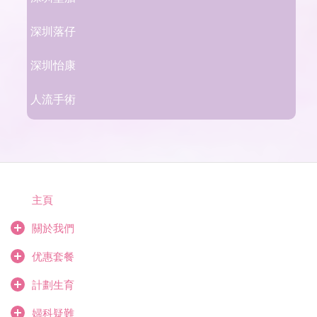
深圳落仔
深圳怡康
人流手術
主頁
關於我們
优惠套餐
計劃生育
婦科疑難