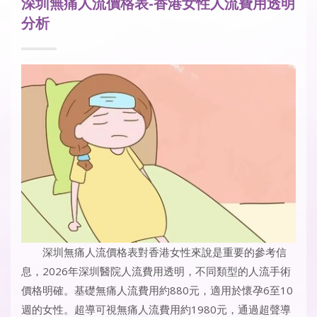
深圳無痛人流價格表-香港女性人流費用透明
分析
深圳無痛人流價格表對香港女性來說是重要的參考信
息，2026年深圳醫院人流費用透明，不同類型的人流手術
價格明確。基礎無痛人流費用約880元，適用於懷孕6至10
週的女性。超導可視無痛人流費用約1980元，通過超聲導