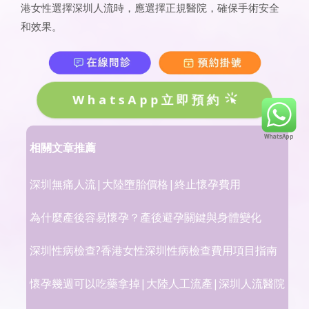
港女性選擇深圳人流時，應選擇正規醫院，確保手術安全
和效果。
WhatsApp立即預約
相關文章推薦
深圳無痛人流|大陸墮胎價格|終止懷孕費用
為什麼產後容易懷孕？產後避孕關鍵與身體變化
深圳性病檢查?香港女性深圳性病檢查費用項目指南
懷孕幾週可以吃藥拿掉|大陸人工流產|深圳人流醫院