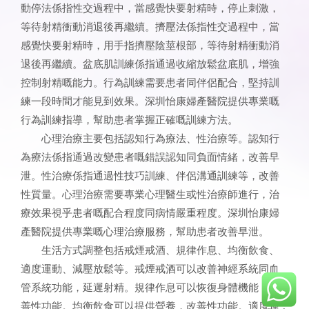
動停法係指性交過程中，當感覺快要射精時，停止刺激，
等待射精衝動消退後再繼續。擠壓法係指性交過程中，當
感覺快要射精時，用手指擠壓陰莖根部，等待射精衝動消
退後再繼續。盆底肌訓練係指通過收縮放鬆盆底肌，增強
控制射精嘅能力。行為訓練需要患者同伴侶配合，堅持訓
練一段時間才能見到效果。深圳怡康婦產醫院提供專業嘅
行為訓練指導，幫助患者掌握正確嘅訓練方法。
心理治療主要包括認知行為療法、性治療等。認知行
為療法係指通過改變患者嘅錯誤認知同負面情緒，改善早
泄。性治療係指通過性技巧訓練、伴侶溝通訓練等，改善
性質量。心理治療需要專業心理醫生或性治療師進行，治
療效果視乎患者嘅配合程度同病情嚴重程度。深圳怡康婦
產醫院提供專業嘅心理治療服務，幫助患者改善早泄。
生活方式調整包括戒煙戒酒、規律作息、均衡飲食、
適度運動、減壓放鬆等。戒煙戒酒可以改善神經系統同血
管系統功能，延遲射精。規律作息可以恢復身體機能，改
善性功能。均衡飲食可以提供營養，改善性功能。適度運