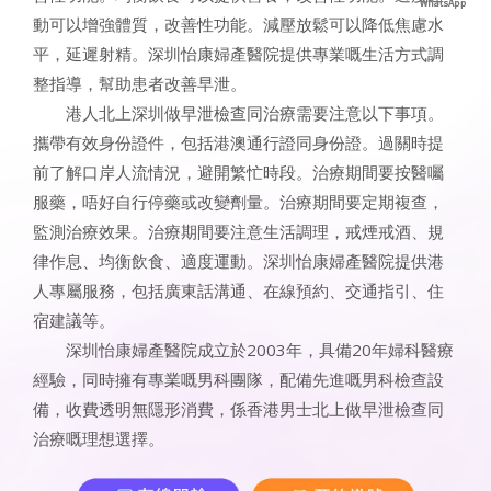
動可以增強體質，改善性功能。減壓放鬆可以降低焦慮水
平，延遲射精。深圳怡康婦產醫院提供專業嘅生活方式調
整指導，幫助患者改善早泄。
港人北上深圳做早泄檢查同治療需要注意以下事項。
攜帶有效身份證件，包括港澳通行證同身份證。過關時提
前了解口岸人流情況，避開繁忙時段。治療期間要按醫囑
服藥，唔好自行停藥或改變劑量。治療期間要定期複查，
監測治療效果。治療期間要注意生活調理，戒煙戒酒、規
律作息、均衡飲食、適度運動。深圳怡康婦產醫院提供港
人專屬服務，包括廣東話溝通、在線預約、交通指引、住
宿建議等。
深圳怡康婦產醫院成立於2003年，具備20年婦科醫療
經驗，同時擁有專業嘅男科團隊，配備先進嘅男科檢查設
備，收費透明無隱形消費，係香港男士北上做早泄檢查同
治療嘅理想選擇。