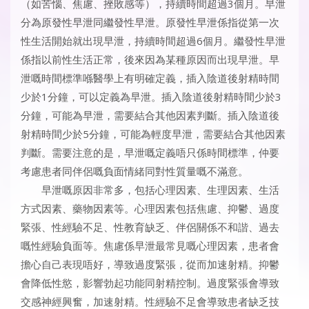
（如苦惱、焦慮、挫敗感等），持續時間超過3個月。早泄
分為原發性早泄同繼發性早泄。原發性早泄係指從第一次
性生活開始就出現早泄，持續時間超過6個月。繼發性早泄
係指以前性生活正常，後來因為某種原因而出現早泄。早
泄嘅時間標準喺醫學上有明確定義，插入陰道後射精時間
少於1分鐘，可以定義為早泄。插入陰道後射精時間少於3
分鐘，可能為早泄，需要結合其他因素判斷。插入陰道後
射精時間少於5分鐘，可能為輕度早泄，需要結合其他因素
判斷。需要注意的是，早泄嘅定義唔只係時間標準，仲要
考慮患者同伴侶嘅負面情緒同對性質量嘅不滿意。
早泄嘅原因非常多，包括心理因素、生理因素、生活
方式因素、藥物因素等。心理因素包括焦慮、抑鬱、過度
緊張、性經驗不足、性教育缺乏、伴侶關係不和諧、過去
嘅性經驗負面等。焦慮係早泄最常見嘅心理因素，患者會
擔心自己表現唔好，導致過度緊張，從而加速射精。抑鬱
會降低性慾，影響勃起功能同射精控制。過度緊張會導致
交感神經興奮，加速射精。性經驗不足會導致患者缺乏技