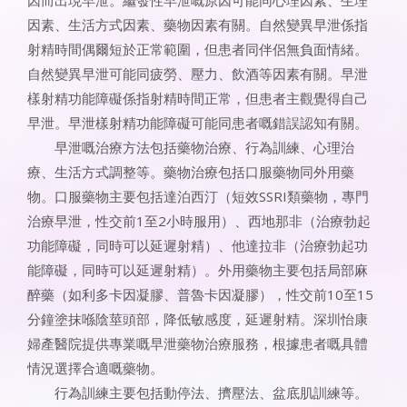
因素、生活方式因素、藥物因素有關。自然變異早泄係指
射精時間偶爾短於正常範圍，但患者同伴侶無負面情緒。
自然變異早泄可能同疲勞、壓力、飲酒等因素有關。早泄
樣射精功能障礙係指射精時間正常，但患者主觀覺得自己
早泄。早泄樣射精功能障礙可能同患者嘅錯誤認知有關。
早泄嘅治療方法包括藥物治療、行為訓練、心理治
療、生活方式調整等。藥物治療包括口服藥物同外用藥
物。口服藥物主要包括達泊西汀（短效SSRI類藥物，專門
治療早泄，性交前1至2小時服用）、西地那非（治療勃起
功能障礙，同時可以延遲射精）、他達拉非（治療勃起功
能障礙，同時可以延遲射精）。外用藥物主要包括局部麻
醉藥（如利多卡因凝膠、普魯卡因凝膠），性交前10至15
分鐘塗抹喺陰莖頭部，降低敏感度，延遲射精。深圳怡康
婦產醫院提供專業嘅早泄藥物治療服務，根據患者嘅具體
情況選擇合適嘅藥物。
行為訓練主要包括動停法、擠壓法、盆底肌訓練等。