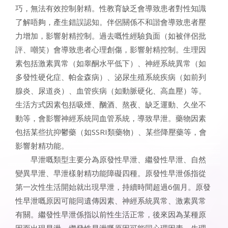
巧，無法有效控制射精。性教育缺乏會導致患者對性知識
了解唔夠，產生錯誤認知。伴侶關係不和諧會導致患者壓
力增加，影響射精控制。過去嘅性經驗負面（如被伴侶批
評、嘲笑）會導致患者心理創傷，影響射精控制。生理因
素包括激素異常（如睾酮水平低下）、神經系統異常（如
多發性硬化症、帕金森病）、泌尿生殖系統疾病（如前列
腺炎、尿道炎）、血管疾病（如動脈硬化、高血壓）等。
生活方式因素包括吸煙、酗酒、熬夜、缺乏運動、久坐不
動等，會影響神經系統同血管系統，導致早泄。藥物因素
包括某些抗抑鬱藥（如SSRI類藥物）、某些降壓藥等，會
影響射精功能。
早泄嘅類型主要分為原發性早泄、繼發性早泄、自然
變異早泄、早泄樣射精功能障礙四種。原發性早泄係指從
第一次性生活開始就出現早泄，持續時間超過6個月。原發
性早泄嘅原因可能同遺傳因素、神經系統異常、激素異常
有關。繼發性早泄係指以前性生活正常，後來因為某種原
因而出現早泄。繼發性早泄嘅原因可能同心理因素、生理