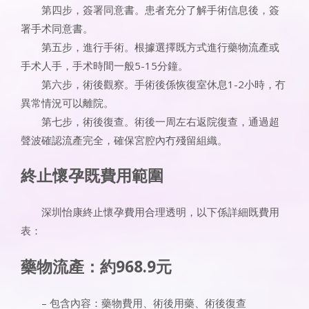
第四步，簽署同意書。患者充分了解手術信息後，簽
署手术同意書。
第五步，進行手術。根據選擇既方式進行藥物流產或
手术人手，手术時間一般5-15分鐘。
第六步，術後觀察。手術後係恢復室休息1-2小時，冇
異常情況可以離院。
第七步，術後復查。術後一周左右返院復查，通過超
聲波確認流產完全，確保宮腔內冇殘留組織。
終止懷孕既費用範圍
深圳怡康終止懷孕費用合理透明，以下係詳細既費用
表：
藥物流產：約968.9元
– 包含內容：藥物費用、術後用藥、術後復查