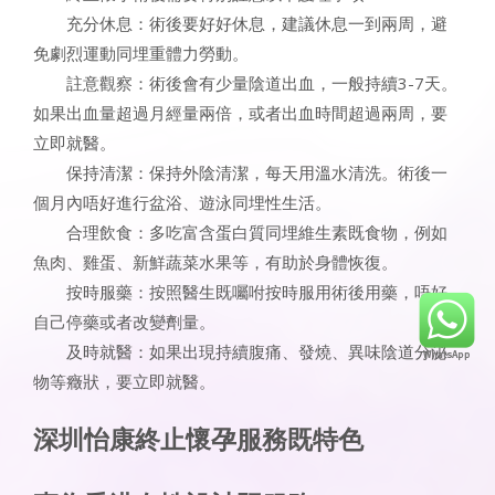
充分休息：術後要好好休息，建議休息一到兩周，避
免劇烈運動同埋重體力勞動。
註意觀察：術後會有少量陰道出血，一般持續3-7天。
如果出血量超過月經量兩倍，或者出血時間超過兩周，要
立即就醫。
保持清潔：保持外陰清潔，每天用溫水清洗。術後一
個月內唔好進行盆浴、遊泳同埋性生活。
合理飲食：多吃富含蛋白質同埋維生素既食物，例如
魚肉、雞蛋、新鮮蔬菜水果等，有助於身體恢復。
按時服藥：按照醫生既囑咐按時服用術後用藥，唔好
自己停藥或者改變劑量。
及時就醫：如果出現持續腹痛、發燒、異味陰道分泌
物等癥狀，要立即就醫。
深圳怡康終止懷孕服務既特色