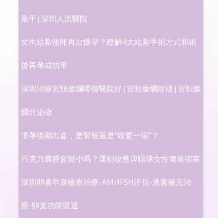
最平|深圳人流醫院
女生結紮後能再次懷孕？瞭解4大結紮手術方式和術
後再孕成功率
深圳治療宮頸糜爛哪個醫院好|宮頸糜爛症狀|宮頸糜
爛分泌物
懷孕後期出血，是警報還是“虛驚一場”？
巧克力囊腫會變小嗎？運動改善與職場女性健康指南
深圳卵巢早衰檢查治療-AMHFSH評估-激素補充治
療-卵巢功能衰退