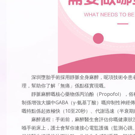
深圳墮胎手術採用靜脈全身麻醉，呢項技術令患
理，幫助你了解「無痛」係點樣實現嘅。
靜脈麻醉嘅核心藥物係丙泊酚（Propofol）
制係增強大腦中GABA（γ-氨基丁酸）嘅抑制性神
嘅特點係起效極快（10至20秒）、代謝迅速（半衰期
麻醉過程：手術前，麻醉醫生會評估你嘅健康狀
喺手術床上，護士會幫你連接心電監護儀（監測心跳