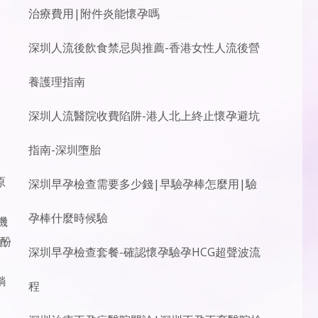
治療費用|附件炎能懷孕嗎
深圳人流後飲食禁忌與推薦-香港女性人流後營
養護理指南
深圳人流醫院收費陷阱-港人北上終止懷孕避坑
指南-深圳墮胎
原
深圳早孕檢查需要多少錢|早驗孕棒怎麼用|驗
孕棒什麼時候驗
機
泊酚
深圳早孕檢查套餐-確認懷孕驗孕HCG超聲波流
躺
程
。