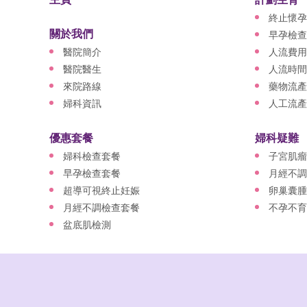
終止懷孕
關於我們
早孕檢查
醫院簡介
人流費用
醫院醫生
人流時間
來院路線
藥物流產
婦科資訊
人工流產
優惠套餐
婦科疑難
婦科檢查套餐
子宮肌瘤
早孕檢查套餐
月經不調
超導可視終止妊娠
卵巢囊腫
月經不調檢查套餐
不孕不育
盆底肌檢測