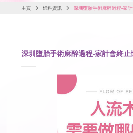
主頁
婦科資訊
深圳墮胎手術麻醉過程-家計
深圳墮胎手術麻醉過程-家計會終止