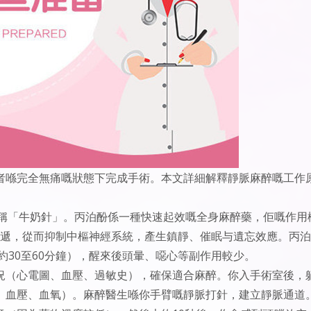
者喺完全無痛嘅狀態下完成手術。本文詳細解釋靜脈麻醉嘅工作
，俗稱「牛奶針」。丙泊酚係一種快速起效嘅全身麻醉藥，佢嘅作用
經傳遞，從而抑制中樞神經系統，產生鎮靜、催眠与遺忘效應。丙
約30至60分鐘），醒來後頭暈、噁心等副作用較少。
況（心電圖、血壓、過敏史），確保適合麻醉。你入手術室後，
、血壓、血氧）。麻醉醫生喺你手臂嘅靜脈打針，建立靜脈通道