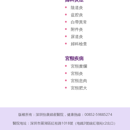
陰道炎
盆腔炎
白帶異常
附件炎
尿道炎
婦科檢查
宮頸疾病
宮頸糜爛
宮頸炎
宮頸息肉
宮頸肥大
版權所有：深圳怡康婦産醫院，健康熱線：00852-59885274
醫院地址：深圳市羅湖區紅桂路1018號（地鐵3號線紅嶺站c2出口）