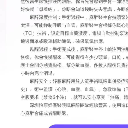
然後醫生緩慢推注丙泊酚。你首先會感到手臂一陣涼
好快就「瞓着咗」。你唔會知道幾時失去意識，亦唔
麻醉深度控制：手術過程中，麻醉醫生會持續泵
太深，可能抑制呼吸与血管。麻醉醫生會根據你嘅心
（TCI）技術，設定目標血藥濃度，電腦自動控制泵
通過面罩或喉罩輔助通氣，確保氧氣供應。
甦醒過程：手術完成後，麻醉醫生停止輸注丙泊酚
恢復。你會慢慢醒來，可能覺得有少少頭暈、口乾，
護士會問你感覺點樣，幫你量血壓。多數人醒後只覺
小時內完全消退。
麻醉安全：靜脈麻醉用於人流手術嘅嚴重併發症
史）、術中監護（心跳、血壓、血氧）、急救準備（
空腹要求（禁食6小時），就可以安心享受「無痛」
深圳怡康婦產醫院嘅麻醉團隊經驗豐富，使用進
心麻醉會痛或者醒唔返。