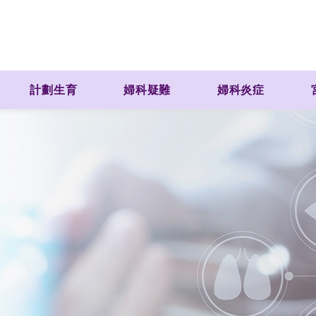
計劃生育
婦科疑難
婦科炎症