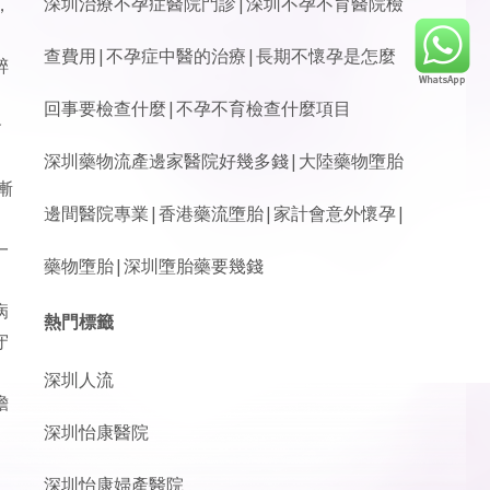
深圳治療不孕症醫院門診|深圳不孕不育醫院檢
，
查費用|不孕症中醫的治療|長期不懷孕是怎麼
醉
回事要檢查什麼|不孕不育檢查什麼項目
會
深圳藥物流產邊家醫院好幾多錢|大陸藥物墮胎
漸
邊間醫院專業|香港藥流墮胎|家計會意外懷孕|
。
一
藥物墮胎|深圳墮胎藥要幾錢
病
熱門標籤
守
深圳人流
擔
深圳怡康醫院
深圳怡康婦產醫院