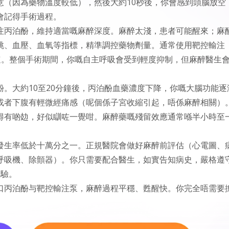
意（因為藥物溫度較低），然後大約10秒後，你會感到頭腦放空
會記得手術過程。
注丙泊酚，維持適當嘅麻醉深度。麻醉太淺，患者可能醒來；麻
跳、血壓、血氧等指標，精準調控藥物劑量。通常使用靶控輸注
速。整個手術期間，你嘅自主呼吸會受到輕度抑制，但麻醉醫生
。大約10至20分鐘後，丙泊酚血藥濃度下降，你嘅大腦功能逐
或者下腹有輕微經痛感（呢個係子宮收縮引起，唔係麻醉相關）
得有啲攰，好似瞓咗一覺咁。麻醉藥嘅殘留效應通常喺半小時至
發生率低於十萬分之一。正規醫院會做好麻醉前評估（心電圖、
呼吸機、除顫器）。你只需要配合醫生，如實告知病史，嚴格遵
體驗。
口丙泊酚与靶控輸注泵，麻醉過程平穩、甦醒快。你完全唔需要