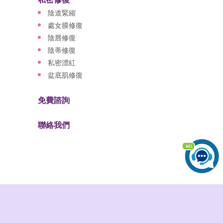
陰道緊縮
處女膜修復
陰唇修復
陰蒂修復
私密漂紅
盆底肌修復
免費諮詢
聯絡我們