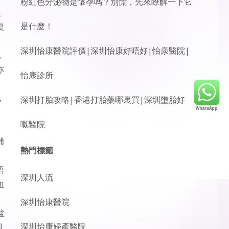
粉紅色分泌物是懷孕嗎？別慌，先來瞭解一下它
無
是什麼！
復
深圳怡康醫院評價|深圳怡康好唔好|怡康醫院|
，
亦
怡康診所
，
深圳打胎攻略|香港打胎藥哪裏買|深圳墮胎好
嘅醫院
補
熱門標籤
唔
深圳人流
血
深圳怡康醫院
盆
深圳怡康婦產醫院
因