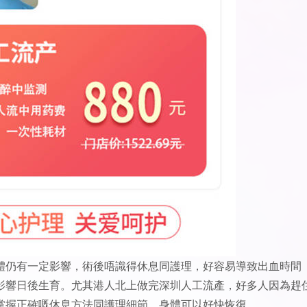
體仍有一定影響，術後唔識得休息同護理，好容易導致出血時間
影響日後生育。尤其港人北上做完深圳人工流產，好多人因為趕
掌握正確嘅休息方法同護理細節，身體可以好快恢復。