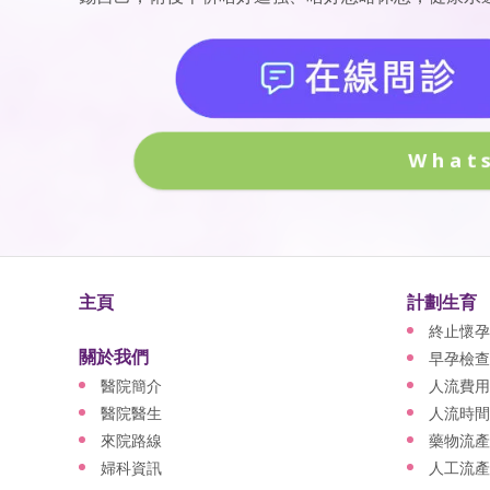
What
主頁
計劃生育
終止懷孕
關於我們
早孕檢查
醫院簡介
人流費用
醫院醫生
人流時間
來院路線
藥物流產
婦科資訊
人工流產