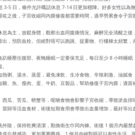
3-5 日，條件允許嘅話休息 7-14 日更加穩陣。好多女性以為
退咗之後，子宮收縮同內膜修復都需要時間，過早勞累會令子宮
平躺休息為主，放鬆身體，觀察出血同腹痛情況。麻醉完全清醒之後
排出，預防血栓。但絕對唔可以跑跳、提重物、行樓梯太頻繁，
趴睡壓住腹部。夜晚睡眠一定要保充足，每日至少 8 小時睡眠
復。
如熱粥、湯水、蒸蛋，避免凍飲、生冷食物、辛辣刺激、油膩食
，例如雞、魚、瘦肉、蛋、牛奶、豆製品，幫助修復子宮內膜；適當
、西瓜、苦瓜、螃蟹等，呢啲食物會影響子宮收縮，導致淤血排
、當歸等活血食材，術後短期食用會導致出血量增加，最好等出
外陰，保持乾爽清潔，勤換衛生巾同內褲。術後 1 個月內嚴禁
道引發感染。更加重要嘅係，1 個月內絕對唔可以有性生活，