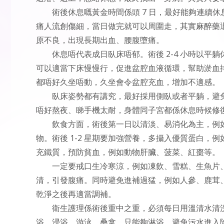
術後休息嘅黃金時間係頭 7 日，最好能夠連續休息 
痛人流創傷細，當日做完就可以周圍走，其實麻醉藥
原不良，出現長期出血、腰腹墮痛。
休息唔代表成日臥床唔郁。術後 2-4 小時以
可以適當下床慢慢行，促進盆腔血液循環，幫助淤血
都唔好久坐唔動，久坐會令盆腔充血，增加不適感。
臥床姿勢都有講究，最好採用側臥或者平躺，避免
唔好熬夜、睇手機太耐，身體同子宮都係休息時候修
飲食方面，術後第一日以清淡、易消化為主，例
物。術後 1-2 星期要加強營養，多攝入優質蛋白
充鐵質，預防貧血，例如動物肝臟、菠菜、紅棗等。
一定要戒口生冷寒涼，例如凍飲、雪糕、生魚片
清，引發腹痛。同時避免進補過猛，例如人參、鹿茸
乾淨之後再適當調補。
衛生護理係術後重中之重，必須每日用溫清水清洗
浴、浸浴、游泳、桑拿，只能夠淋浴，避免污水進入陰