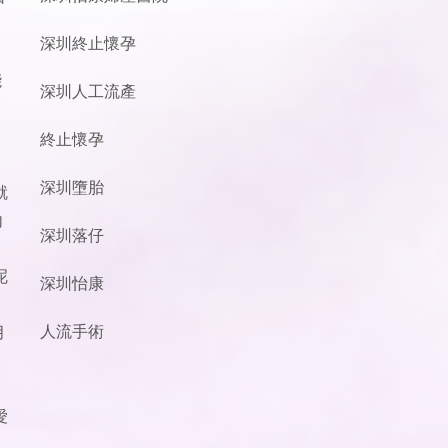
深圳終止懷孕
一
能
深圳人工流產
終止懷孕
深圳墮胎
就
內
深圳落仔
呢
深圳怡康
人流手術
月
、
愛