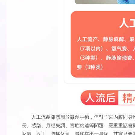
人工流產雖然屬於微創手術，但對子宮內膜同身
長、感染、月經失調、宮腔粘連等問題，嚴重重話會
返港、返工，忽略休息，最終搞出一身病。其實只要