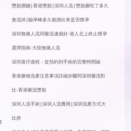
墮胎價錢|香港墮胎|深圳人流|墮胎藥吃了多久
會流掉|驗孕棒多久能測出來是否懷孕
深圳無痛人流同藥流邊個好-港人北上終止懷孕
選擇指南-大陸無痛人流
深圳落仔過程：從預約到手術的完整時間線
香港藥物流產注意事項詳細步驟同深圳藥流對
比-香港藥流墮胎
深圳人流手術|深圳人流費用|深圳流產方式大
比拼
住