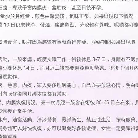
細菌，導致子宮內膜炎、盆腔炎，甚至日後不孕。
，出血量少於月經量，顏色由深變淺，氣味正常。如果出現以下情況
 10 日仍未乾淨、發燒、腹痛劇烈、分泌物有異味。呢啲都可
按時食完，唔好因為感覺冇事就自行停藥。服藥期間如果出現嘔
動。一般來講，輕度文職工作，術後休息 3-7 日，身體冇不適
要休息 14 日，而且返工後都要避免過度勞累。術後 1 個月
幅度動作。
落、焦慮、內疚，家人要多理解關心，自己亦要放鬆心情，明白
對內膜修復同月經恢復都有幫助。
殘留、內膜恢復情況。第一次月經一般會在術後 30-45 日左右來，
步恢復正常生活。
休息、適當活動、清淡營養、嚴謹衛生、禁止性生活、按時服藥
同身體可以好快恢復，亦可以避免好多後遺症。女性一定要識得
遠最重要。