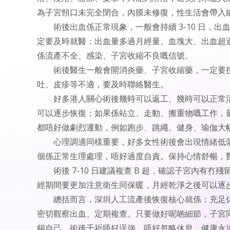
為子宮頸口未完全閉合，內膜未修復，性生活會帶入
術後出血係正常現象，一般會持續 3-10 日
定要及時就醫：出血量多過月經量、血塊大、出血超過
係流產不全、感染、子宮收縮不良嘅信號。
術後醫生一般會開消炎藥、子宮收縮藥，一定要
吐、皮疹等不適，要及時聯絡醫生。
好多港人關心術後幾時可以返工、幾時可以正常活
可以逐步恢復；如果係站立、走動、搬重物嘅工作，最少
都唔好做劇烈運動，例如跑步、跳繩、健身、瑜伽大
心理調適同樣重要，好多女性術後會出現情緒低
個係正常生理處理，唔好過度自責。保持心情舒暢，
術後 7-10 日建議複查 B 超，確認子宮內有冇
經期間要更加注意衛生同保暖，月經乾淨之後可以逐
總括而言，深圳人工流產後恢復核心就係：充足
密切觀察出血、定期複查。只要做好呢啲細節，子宮
錫自己，術後千祈唔好逞強、唔好忽略休息，健康永