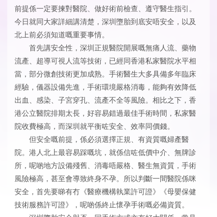
前提係一定要揀對醫院、做好術前檢查、遵守醫生指引。
今日就同大家詳細講清楚，深圳墮胎到底安唔安全，以及
北上前必須知道嘅重要事情。
首先講安全性，深圳正規醫院開展嘅無痛人流、藥物
流產、超導可視人流等技術，已經同香港私家醫院水平相
當，部分微創技術更加成熟。手術醫生大多具備多年臨床
經驗，儀器設備先進，手術環境嚴格消毒，能夠有效降低
出血、感染、子宮穿孔、流產不全等風險。相比之下，香
港公立醫院排期太長，好容易錯過最佳手術時間，私家醫
院收費極高，而深圳就平衡咗安全、效率同價錢。
但安全嘅前提，係必須選擇正規、有資質嘅婦產醫
院。港人北上最容易踩嘅坑，就係信咗低價中介、無牌診
所，呢啲地方設備殘舊、消毒唔嚴格、醫生無資質，手術
風險極高，甚至會導致終身不孕。所以判斷一間醫院係咪
安全，首先要睇有冇《醫療機構執業許可證》《母嬰保健
技術服務許可證》，呢啲係終止懷孕手術嘅必備資質。