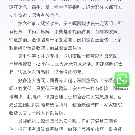
遵守休息、衛生、禁止性生活等指引，絕大部分人都可以
安全恢復，唔會有後遺症。
第六件事：關於收費。安全嘅醫院收費一定透明，所
有檢查、手術、麻醉、藥費都會提前講明，冇隱藏收費、
中途加價。低價陷阱一定要避開，例如幾百蚊全包，大多
數後續都會亂收費，而且安全無保障。
第七件事：往返安排。深圳墮胎一般可以即日來回，
手術後觀察 1-2 小時，無異常就可以返港。但建議唔好太
趕，適當休息再過關，避免過度勞累。
好多港人會問：同香港比起，深圳墮胎安全差唔多
嗎？答案係：只要係正規醫院，安全性一樣有保障，而且
排期快、私隱好、價錢合理，更加適合港人緊急處理。香
港公立醫院排期隨時幾個禮拜，錯過最佳時間；私家醫院
收費太貴，一般人難以負擔。
最後總結，深圳墮胎系安全嘅，但必須滿足三個條
件：揀正規有資質婦產醫院、做好全套術前檢查、嚴格遵