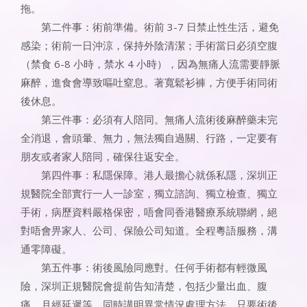
拖。
第二件事：術前準備。術前 3-7 日禁止性生活，避免
感染；術前一日沖涼，保持外陰清潔；手術當日必須空腹
（禁食 6-8 小時，禁水 4 小時），因為無痛人流需要靜脈
麻醉，進食會導致嘔吐窒息。著寬鬆衫褲，方便手術同術
後休息。
第三件事：必須有人陪同。無痛人流術後麻醉藥未完
全消退，會頭暈、無力，無法獨自過關、行路，一定要有
朋友或者家人陪同，確保往返安全。
第四件事：私隱保障。港人最擔心就係私隱，深圳正
規醫院全部實行一人一診室，獨立諮詢、獨立檢查、獨立
手術，病歷資料嚴格保密，唔會同香港醫療系統聯網，絕
對唔會畀家人、公司、保險公司知道。全程粵語服務，溝
通零障礙。
第五件事：術後風險同應對。任何手術都有輕微風
險，深圳正規醫院會提前告知清楚，包括少量出血、腹
痛、月經延遲等，同時講明異常情況處理方法。只要術後