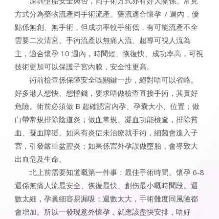
深圳墮胎安全與否，同手術方式亦有好大關係。常見
方式分為藥物流產同手術流產。藥流適合懷孕 7 週內，優
點係無創、無手術，但成功率較手術低，有可能流產不全
需要二次清宮。手術流產以無痛人流、超導可視人流為
主，適合懷孕 10 週內，時間短、恢復快、成功率高，可視
技術更加可以保護子宮內膜，安全性更高。
術前檢查係保障安全嘅關鍵一步，絕對唔可以省略。
好多港人想快、想慳錢，要求唔做檢查直接手術，其實好
危險。術前必須做 B 超確認宮內孕、孕囊大小、位置；做
白帶常規排除陰道炎；做血常規、凝血功能檢查，排除貧
血、凝血障礙。如果有炎症未治療就手術，細菌會進入子
宮，引發嚴重盆腔炎；如果係宮外孕誤做墮胎，會導致大
出血危及生命。
北上前需要知道嘅第一件事：最佳手術時間。懷孕 6-8
週係無痛人流最安全、恢復最快、創伤最小嘅時間段。週
數太細，孕囊細容易漏吸；週數太大，手術難度同風險都
會增加。所以一發現意外懷孕，就應該盡快安排，唔好