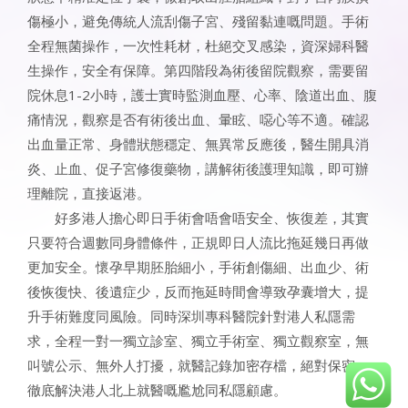
傷極小，避免傳統人流刮傷子宮、殘留黏連嘅問題。手術
全程無菌操作，一次性耗材，杜絕交叉感染，資深婦科醫
生操作，安全有保障。第四階段為術後留院觀察，需要留
院休息1-2小時，護士實時監測血壓、心率、陰道出血、腹
痛情況，觀察是否有術後出血、暈眩、噁心等不適。確認
出血量正常、身體狀態穩定、無異常反應後，醫生開具消
炎、止血、促子宮修復藥物，講解術後護理知識，即可辦
理離院，直接返港。
好多港人擔心即日手術會唔會唔安全、恢復差，其實
只要符合週數同身體條件，正規即日人流比拖延幾日再做
更加安全。懷孕早期胚胎細小，手術創傷細、出血少、術
後恢復快、後遺症少，反而拖延時間會導致孕囊增大，提
升手術難度同風險。同時深圳專科醫院針對港人私隱需
求，全程一對一獨立診室、獨立手術室、獨立觀察室，無
叫號公示、無外人打擾，就醫記錄加密存檔，絕對保密，
徹底解決港人北上就醫嘅尷尬同私隱顧慮。