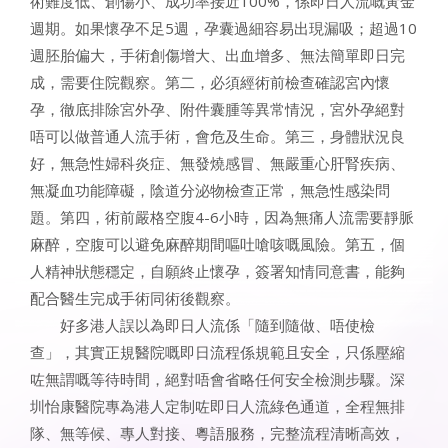
術難度低、創傷小、成功率接近100%，係即日人流嘅黃金
週期。如果懷孕不足5週，孕囊過細容易出現漏吸；超過10
週胚胎偏大，手術創傷增大、出血增多、無法簡單即日完
成，需要住院觀察。第二，必須經術前檢查確認宮內懷
孕，徹底排除宮外孕、附件囊腫等異常情況，宮外孕絕對
唔可以做普通人流手術，會危及生命。第三，身體狀況良
好，無急性婦科炎症、無發燒感冒、無嚴重心肝腎疾病、
無凝血功能障礙，陰道分泌物檢查正常，無急性感染問
題。第四，術前嚴格空腹4-6小時，因為無痛人流需要靜脈
麻醉，空腹可以避免麻醉期間嘔吐嗆咳嘅風險。第五，個
人精神狀態穩定，自願終止懷孕，簽署知情同意書，能夠
配合醫生完成手術同術後觀察。
好多港人誤以為即日人流係「隨到隨做、唔使檢
查」，其實正規醫院嘅即日流程係規範且安全，只係壓縮
咗無謂嘅等待時間，絕對唔會省略任何安全檢測步驟。深
圳怡康醫院專為港人定制咗即日人流綠色通道，全程無排
隊、無等候、專人對接、粵語服務，完整流程清晰高效，