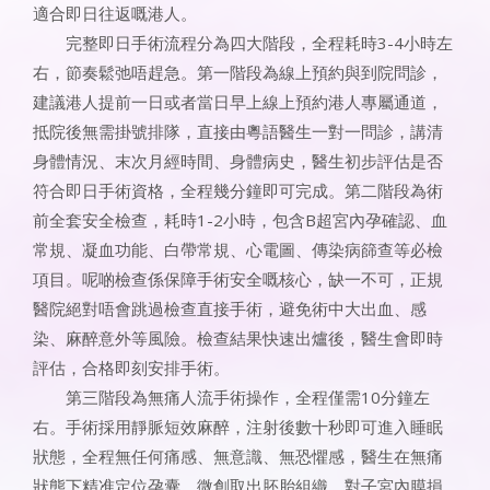
適合即日往返嘅港人。
完整即日手術流程分為四大階段，全程耗時3-4小時左
右，節奏鬆弛唔趕急。第一階段為線上預約與到院問診，
建議港人提前一日或者當日早上線上預約港人專屬通道，
抵院後無需掛號排隊，直接由粵語醫生一對一問診，講清
身體情況、末次月經時間、身體病史，醫生初步評估是否
符合即日手術資格，全程幾分鐘即可完成。第二階段為術
前全套安全檢查，耗時1-2小時，包含B超宮內孕確認、血
常規、凝血功能、白帶常規、心電圖、傳染病篩查等必檢
項目。呢啲檢查係保障手術安全嘅核心，缺一不可，正規
醫院絕對唔會跳過檢查直接手術，避免術中大出血、感
染、麻醉意外等風險。檢查結果快速出爐後，醫生會即時
評估，合格即刻安排手術。
第三階段為無痛人流手術操作，全程僅需10分鐘左
右。手術採用靜脈短效麻醉，注射後數十秒即可進入睡眠
狀態，全程無任何痛感、無意識、無恐懼感，醫生在無痛
狀態下精准定位孕囊，微創取出胚胎組織，對子宮內膜損