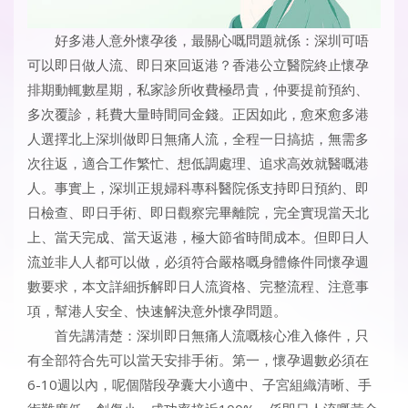
好多港人意外懷孕後，最關心嘅問題就係：深圳可唔
可以即日做人流、即日來回返港？香港公立醫院終止懷孕
排期動輒數星期，私家診所收費極昂貴，仲要提前預約、
多次覆診，耗費大量時間同金錢。正因如此，愈來愈多港
人選擇北上深圳做即日無痛人流，全程一日搞掂，無需多
次往返，適合工作繁忙、想低調處理、追求高效就醫嘅港
人。事實上，深圳正規婦科專科醫院係支持即日預約、即
日檢查、即日手術、即日觀察完畢離院，完全實現當天北
上、當天完成、當天返港，極大節省時間成本。但即日人
流並非人人都可以做，必須符合嚴格嘅身體條件同懷孕週
數要求，本文詳細拆解即日人流資格、完整流程、注意事
項，幫港人安全、快速解決意外懷孕問題。
首先講清楚：深圳即日無痛人流嘅核心准入條件，只
有全部符合先可以當天安排手術。第一，懷孕週數必須在
6-10週以內，呢個階段孕囊大小適中、子宮組織清晰、手