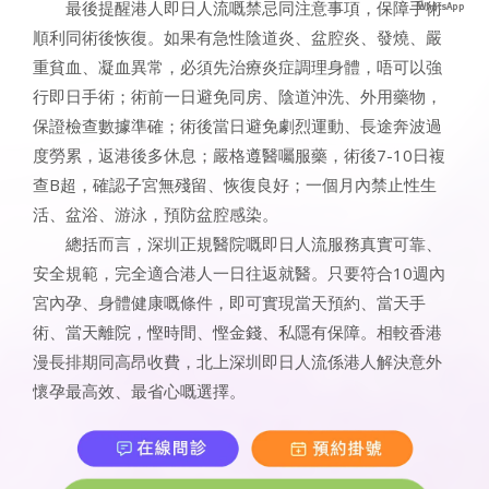
最後提醒港人即日人流嘅禁忌同注意事項，保障手術
順利同術後恢復。如果有急性陰道炎、盆腔炎、發燒、嚴
重貧血、凝血異常，必須先治療炎症調理身體，唔可以強
行即日手術；術前一日避免同房、陰道沖洗、外用藥物，
保證檢查數據準確；術後當日避免劇烈運動、長途奔波過
度勞累，返港後多休息；嚴格遵醫囑服藥，術後7-10日複
查B超，確認子宮無殘留、恢復良好；一個月內禁止性生
活、盆浴、游泳，預防盆腔感染。
總括而言，深圳正規醫院嘅即日人流服務真實可靠、
安全規範，完全適合港人一日往返就醫。只要符合10週內
宮內孕、身體健康嘅條件，即可實現當天預約、當天手
術、當天離院，慳時間、慳金錢、私隱有保障。相較香港
漫長排期同高昂收費，北上深圳即日人流係港人解決意外
懷孕最高效、最省心嘅選擇。