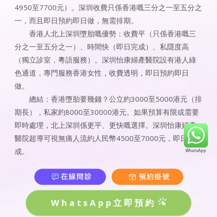
4950至7700元）。深圳收費只係香港嘅三分之一至五分之
一，而且即日預約即日做，無需排期。
香港人北上深圳墮胎嘅優勢：收費平（只係香港嘅三
分之一至五分之一）、時間快（即日完成）、私隱度高
（獨立診室，粵語服務）。深圳怡康婦產醫院設有港人綠
色通道，專門服務香港女性，收費透明，即日預約即日
做。
總結：香港墮胎要幾錢？公立約3000至5000港元（排
期長），私家約8000至30000港元。如果預算有限或需要
即時處理，北上深圳係更平、更快嘅選擇。深圳怡康婦產
醫院超導可視無痛人流約人民幣4500至7000元，即日完
成。
WhatsApp立即預約