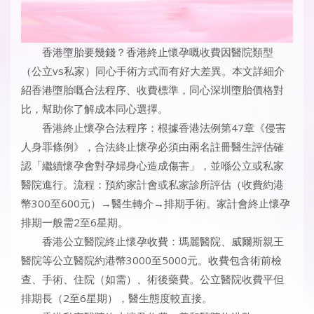
香港墮胎要幾錢？香港終止懷孕嘅收費因醫院類型
（公立vs私家）同心手術方式而有好大差異。本文詳細介
紹香港墮胎嘅合法程序、收費標準，同心深圳墮胎價格對
比，幫助你了解成本同心選擇。
香港終止懷孕合法程序：根據香港法例第47章《侵害
人身罪條例》，合法終止懷孕必須由兩名註冊醫生評估確
認「繼續懷孕會對孕婦身心造成傷害」，並喺公立或私家
醫院進行。流程：預約家計會或私家診所評估（收費約港
幣300至600元）→醫生轉介→排期手術。家計會終止懷孕
排期一般需2至6星期。
香港公立醫院終止懷孕收費：瑪麗醫院、威爾斯親王
醫院等公立醫院約港幣3000至5000元。收費包含術前檢
查、手術、住院（如需）、術後藥費。公立醫院收費平但
排期長（2至6星期），醫生態度較直接。