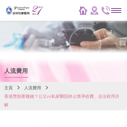
人流費用
主頁
人流費用
香港墮胎要幾錢？公立vs私家醫院終止懷孕收費、合法程序詳
解