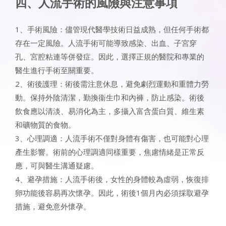
四、人流手術的風險與注意事項
1、手術風險：儘管現代醫學技術日益成熟，但任何手術都
存在一定風險。人流手術可能導致感染、出血、子宮穿
孔、宮腔粘連等併發症。因此，選擇正規的醫院和專業的
醫生進行手術至關重要。
2、術後護理：術後需注意休息，避免劇烈運動和重體力勞
動。保持外陰清潔，勤換衞生巾和內褲，防止感染。術後
飲食應以清淡、易消化為主，多攝入富含蛋白質、維生素
和礦物質的食物。
3、心理調適：人流手術不僅對身體有傷害，也可能對心理
產生影響。術前的心理調適同樣重要，焦慮情緒是正常反
應，可與醫生溝通疑慮。
4、避孕措施：人流手術後，女性的身體較為虛弱，恢復排
卵功能後容易再次懷孕。因此，術後1個月內必須採取避孕
措施，避免意外懷孕。