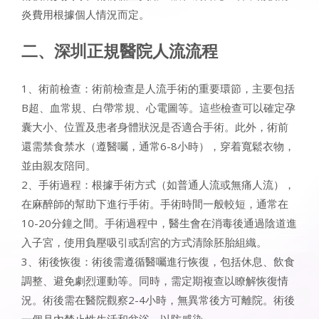
炎費用根據個人情況而定。
二、深圳正規醫院人流流程
1、術前檢查：術前檢查是人流手術的重要環節，主要包括
B超、血常規、白帶常規、心電圖等。這些檢查可以確定孕
囊大小、位置及患者身體狀況是否適合手術。此外，術前
還需禁食禁水（遵醫囑，通常6-8小時），穿着寬鬆衣物，
並由親友陪同。
2、手術過程：根據手術方式（如普通人流或無痛人流），
在麻醉師的幫助下進行手術。手術時間一般較短，通常在
10-20分鐘之間。手術過程中，醫生會在消毒後通過陰道進
入子宮，使用負壓吸引或刮宮的方式清除胚胎組織。
3、術後恢復：術後需遵循醫囑進行恢復，包括休息、飲食
調整、避免劇烈運動等。同時，需定期複查以瞭解恢復情
況。術後需在醫院觀察2-4小時，無異常後方可離院。術後