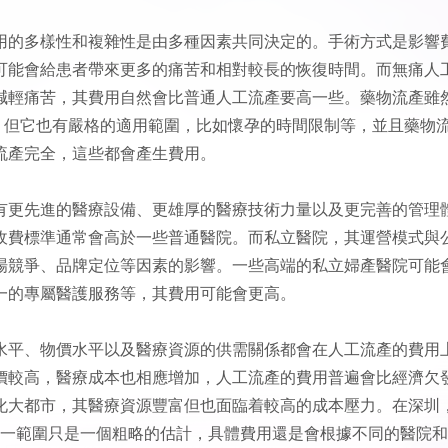
用的多樣性和複雜性是由多種因素共同決定的。手術方式是影響
可能會給患者帶來更多的痛苦和相對較長的恢復時間。而無痛人
減輕痛苦，其費用自然會比普通人工流產要高一些。藥物流產雖
，但它也有嚴格的適用範圍，比如懷孕的時間限制等，並且藥物
流產完全，這些都會產生費用。
有更先進的醫療設備、更雄厚的醫療技術力量以及更完善的管理
收費標準通常會高於一些普通醫院。而私立醫院，其運營模式與
場競爭、品牌定位等因素的影響。一些高端的私立婦產醫院可能
一的專屬醫護服務等，其費用可能會更高。
水平、物價水平以及醫療資源的供需關係都會在人工流產的費用
價較高，醫療成本也相應增加，人工流產的費用普遍會比經濟欠
化大都市，其醫療資源豐富但也面臨着較高的成本壓力。在深圳
。這一範圍只是一個粗略的估計，具體費用還是會根據不同的醫院