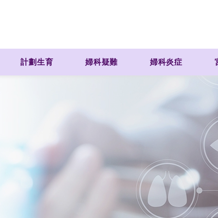
計劃生育
婦科疑難
婦科炎症