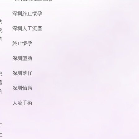
深圳終止懷孕
的
深圳人工流產
統
的
終止懷孕
深圳墮胎
深圳落仔
患
這
深圳怡康
的
人流手術
手
生