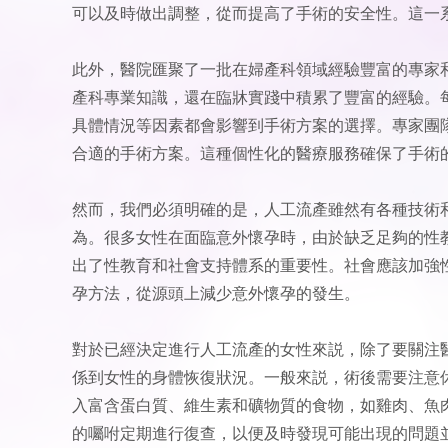
可以及時做出調整，從而提高了手術的安全性。這一
此外，醫院匯聚了一批在婦產科領域經驗豐富的專家
產科專業知識，還在臨牀實踐中積累了豐富的經驗。
具體情況等因素都會影響到手術方案的選擇。專家團
合適的手術方案。這種個性化的醫療服務確保了手術
然而，我們必須明確的是，人工流產雖然有各種技術
為。很多女性在面臨意外懷孕時，由於缺乏足夠的性
出了性教育和社會支持體系的重要性。社會應該加強
孕方法，從源頭上減少意外懷孕的發生。
對於已經決定進行人工流產的女性來説，除了要關注
係到女性的身體恢復狀況。一般來説，術後需要注意
入富含蛋白質、維生素和礦物質的食物，如雞肉、魚
的囑咐定期進行復查，以便及時發現可能出現的問題