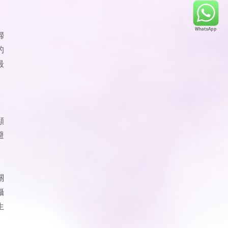
。
婦
的
最
顯
避
關
攝
生