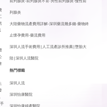
前列腺炎-前列腺炎不育-男性前列腺炎-慢性前
費
列腺炎
工
然
大陸藥物流產費用詳解-深圳藥流幾多錢-藥物終
流
止懷孕費用-藥流費用
深圳人流手術費用|人工流產診所推薦|墮胎大
體
公
陸|深圳人流醫院
會
熱門標籤
深圳人流
上
發
深圳怡康醫院
，
和手
深圳怡康婦產醫院