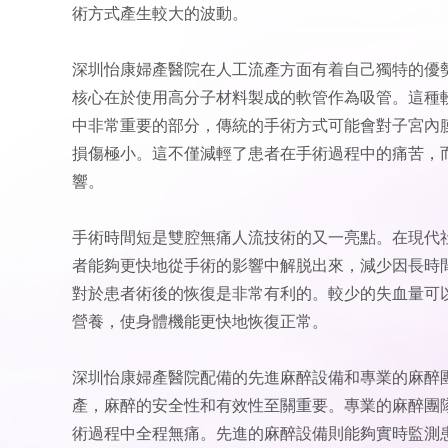
術方式產生較大的波動。
深圳怡康婦產醫院在人工流產方面有着自己獨特的優
核心在於使用高分子材料製成的軟管作為吸管。這種
中非常重要的部分，傳統的手術方式可能會對子宮內
損傷極小。這不僅減輕了患者在手術過程中的痛苦，
響。
手術時間短是雙腔無痛人流技術的又一亮點。在現代
者能夠更快地從手術的影響中解脱出來，減少因長時
對於患者術後的恢復是非常有利的。較少的失血量可
營養，使身體機能更快地恢復正常。
深圳怡康婦產醫院配備的先進麻醉設備和專業的麻醉
產，麻醉的安全性和有效性至關重要。專業的麻醉團
術過程中全程無痛。先進的麻醉設備則能夠實時監測