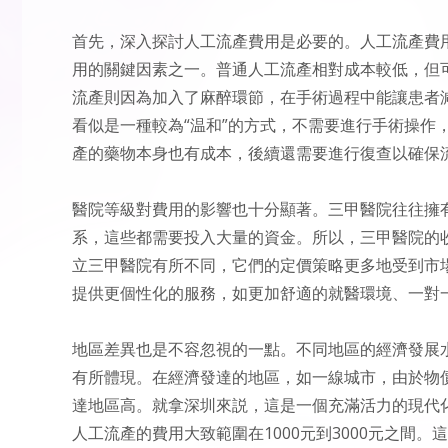
首先，深入探討人工流產費用是必要的。人工流產費
用的關鍵因素之一。普通人工流產相對成本較低，但
流產則因為加入了麻醉環節，在手術過程中能讓患者
看似是一種較為“温和”的方式，不需要進行手術操作
產的藥物本身也有成本，後續還需要進行復查以確保
醫院等級對費用的影響也十分顯著。三甲醫院往往擁
系，這些都需要投入大量的資金。所以，三甲醫院的
立三甲醫院有所不同，它們的定價策略更多地受到市
提供更個性化的服務，如更加舒適的就醫環境、一對
地區差異也是不容忽視的一點。不同地區的經濟發展
有所體現。在經濟發達的地區，如一線城市，由於物
達地區高。就拿深圳來説，這是一個充滿活力的現代
人工流產的費用大致範圍在1000元到3000元之間