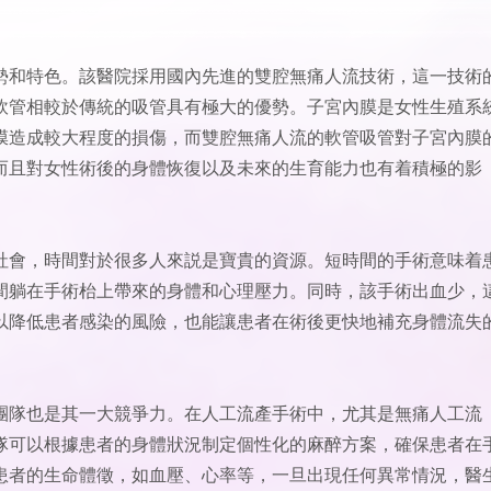
勢和特色。該醫院採用國內先進的雙腔無痛人流技術，這一技術
軟管相較於傳統的吸管具有極大的優勢。子宮內膜是女性生殖系
膜造成較大程度的損傷，而雙腔無痛人流的軟管吸管對子宮內膜
而且對女性術後的身體恢復以及未來的生育能力也有着積極的影
社會，時間對於很多人來説是寶貴的資源。短時間的手術意味着
間躺在手術枱上帶來的身體和心理壓力。同時，該手術出血少，
以降低患者感染的風險，也能讓患者在術後更快地補充身體流失
團隊也是其一大競爭力。在人工流產手術中，尤其是無痛人工流
隊可以根據患者的身體狀況制定個性化的麻醉方案，確保患者在
患者的生命體徵，如血壓、心率等，一旦出現任何異常情況，醫