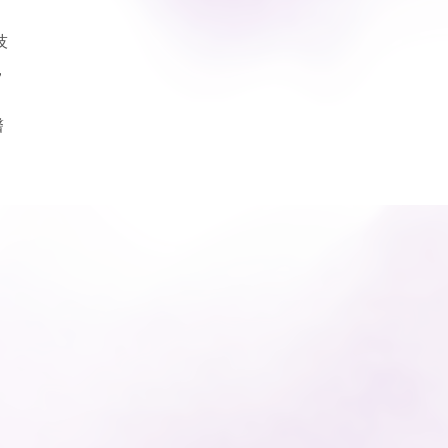
技
，
醫