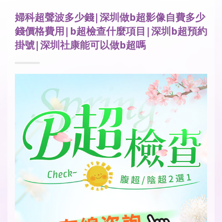
婦科超聲波多少錢|深圳做b超影像自費多少
錢價格費用|b超檢查什麼項目|深圳b超預約
掛號|深圳社康能可以做b超嗎