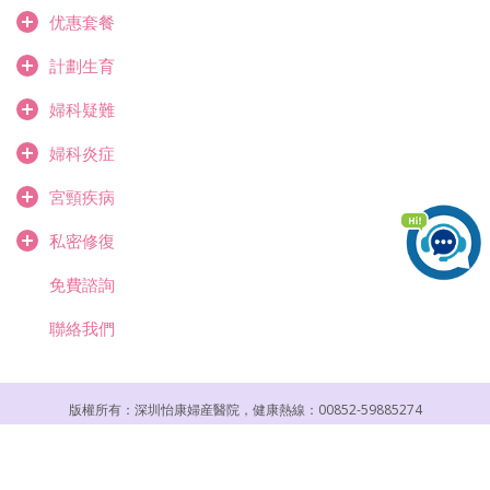
优惠套餐
計劃生育
婦科疑難
婦科炎症
宮頸疾病
私密修復
免費諮詢
聯絡我們
版權所有：深圳怡康婦産醫院，健康熱線：00852-59885274
醫院地址：深圳市羅湖區紅桂路1018號（地鐵3號線紅嶺站c2出口）
Copyright © gynecology Hospital (Caritas).
Powered by
yikang Design