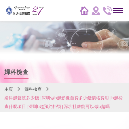
婦科檢查
主頁
婦科檢查
婦科超聲波多少錢|深圳做b超影像自費多少錢價格費用|b超檢
查什麼項目|深圳b超預約掛號|深圳社康能可以做b超嗎