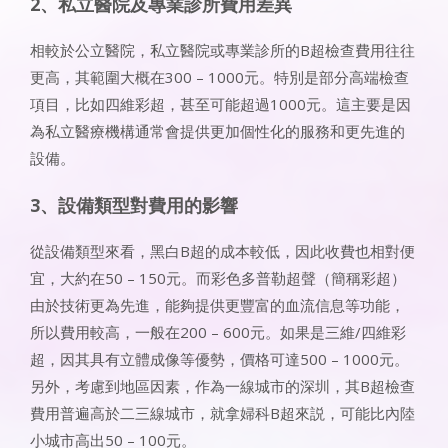
2、私立醫院及專業診所費用差異
相較於公立醫院，私立醫院或專業診所的B超檢查費用往往
更高，其範圍大概在300 – 1000元。特別是部分高端檢查
項目，比如四維彩超，甚至可能超過1000元。這主要是因
為私立醫療機構通常會提供更加個性化的服務和更先進的
設備。
3、設備類型對費用的影響
從設備類型來看，黑白B超的成本較低，因此收費也相對便
宜，大約在50 – 150元。而彩色多普勒超聲（簡稱彩超）
由於技術更為先進，能夠提供更豐富的血流信息等功能，
所以費用較高，一般在200 – 600元。如果是三維/四維彩
超，因其具有立體成像等優勢，價格可達500 – 1000元。
另外，考慮到地區因素，作為一線城市的深圳，其B超檢查
費用普遍高於二三線城市，就拿婦科B超來説，可能比內陸
小城市高出50 – 100元。