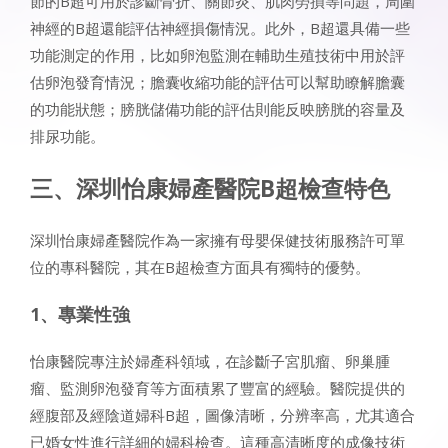
節的B超可用於診斷骨折、關節炎、肌肉勞損等問題，周圍
神經的B超還能評估神經損傷情況。此外，B超還具備一些
功能測定的作用，比如卵泡監測在輔助生殖技術中用於評
估卵泡發育情況；膽囊收縮功能的評估可以幫助瞭解膽囊
的功能狀態；膀胱儲備功能的評估則能反映膀胱的容量及
排尿功能。
三、深圳怡康婦產醫院B超檢查特色
深圳怡康婦產醫院作為一家擁有母嬰保健技術服務許可單
位的專科醫院，其在B超檢查方面具有獨特的優勢。
1、專業性強
怡康醫院專注於婦產科領域，在診斷子宮肌瘤、卵巢腫
瘤、監測卵泡發育等方面積累了豐富的經驗。醫院提供的
經腹部及經陰道婦科B超，圖像清晰，分辨率高，尤其適合
已婚女性進行詳細的婦科檢查。這種高清晰度的成像技術