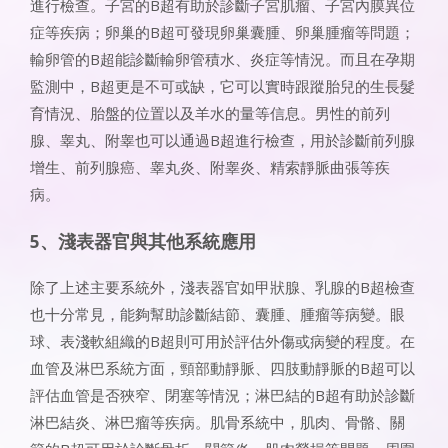
進行檢查。子宮的B超有助於診斷子宮肌瘤、子宮內膜異位
症等疾病；卵巢的B超可發現卵巢囊腫、卵巢腫瘤等問題；
輸卵管的B超能診斷輸卵管積水、炎症等情況。而且在孕期
監測中，B超更是不可或缺，它可以實時跟蹤胎兒的生長髮
育情況、胎盤的位置以及羊水的量等信息。男性的前列
腺、睾丸、附睾也可以通過B超進行檢查，用於診斷前列腺
增生、前列腺癌、睾丸炎、附睾炎、精索靜脈曲張等疾
病。
5、淺表器官與其他系統應用
除了上述主要系統外，淺表器官如甲狀腺、乳腺的B超檢查
也十分常見，能夠幫助診斷結節、囊腫、腫瘤等病變。眼
球、表淺軟組織的B超則可用於評估外傷或病變的程度。在
血管及淋巴系統方面，頸部動靜脈、四肢動靜脈的B超可以
評估血管是否狹窄、閉塞等情況；淋巴結的B超有助於診斷
淋巴結炎、淋巴瘤等疾病。肌骨系統中，肌肉、骨骼、關