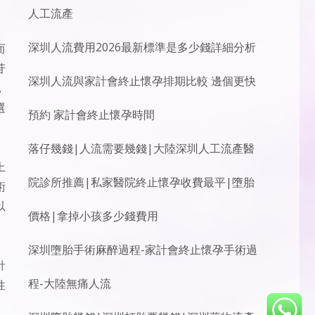
人工流產
深圳人流費用2026最新標準是多少錢詳細分析
而
苷
深圳人流與家計會終止懷孕排期比較 邊個更快
，
選
預約 家計會終止懷孕時間
落仔幾錢|人流需要幾錢|大陸深圳人工流產醫
上
院診所推薦|私家醫院終止懷孕收費最平|墮胎
術
以
價格|拿掉小孩多少錢費用
深圳墮胎手術麻醉過程-家計會終止懷孕手術過
針
程-大陸無痛人流
性