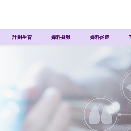
計劃生育
婦科疑難
婦科炎症