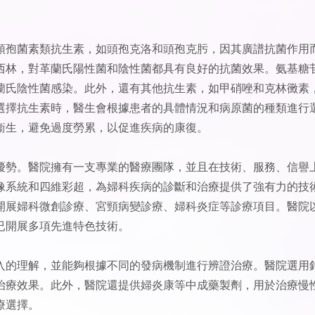
頭孢菌素類抗生素，如頭孢克洛和頭孢克肟，因其廣譜抗菌作用
西林，對革蘭氏陽性菌和陰性菌都具有良好的抗菌效果。氨基糖
蘭氏陰性菌感染。此外，還有其他抗生素，如甲硝唑和克林黴素
選擇抗生素時，醫生會根據患者的具體情況和病原菌的種類進行
衞生，避免過度勞累，以促進疾病的康復。
優勢。醫院擁有一支專業的醫療團隊，並且在技術、服務、信譽
像系統和四維彩超，為婦科疾病的診斷和治療提供了強有力的技
開展婦科微創診療、宮頸病變診療、婦科炎症等診療項目。醫院
已開展多項先進特色技術。
入的理解，並能夠根據不同的發病機制進行辨證治療。醫院選用
治療效果。此外，醫院還提供婦炎康等中成藥製劑，用於治療慢
療選擇。