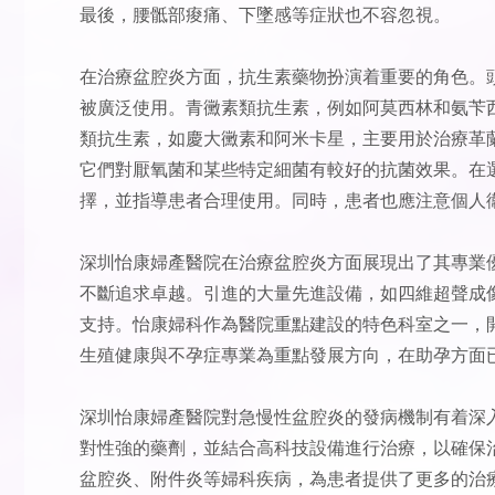
最後，腰骶部痠痛、下墜感等症狀也不容忽視。
在治療盆腔炎方面，抗生素藥物扮演着重要的角色。
被廣泛使用。青黴素類抗生素，例如阿莫西林和氨苄
類抗生素，如慶大黴素和阿米卡星，主要用於治療革
它們對厭氧菌和某些特定細菌有較好的抗菌效果。在
擇，並指導患者合理使用。同時，患者也應注意個人
深圳怡康婦產醫院在治療盆腔炎方面展現出了其專業
不斷追求卓越。引進的大量先進設備，如四維超聲成
支持。怡康婦科作為醫院重點建設的特色科室之一，
生殖健康與不孕症專業為重點發展方向，在助孕方面
深圳怡康婦產醫院對急慢性盆腔炎的發病機制有着深
對性強的藥劑，並結合高科技設備進行治療，以確保
盆腔炎、附件炎等婦科疾病，為患者提供了更多的治