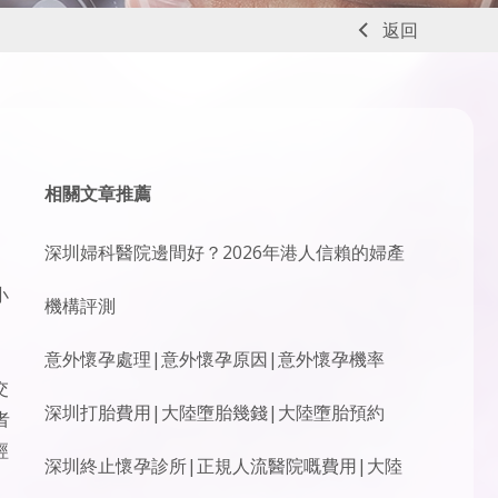
返回
相關文章推薦
深圳婦科醫院邊間好？2026年港人信賴的婦產
小
機構評測
意外懷孕處理|意外懷孕原因|意外懷孕機率
交
深圳打胎費用|大陸墮胎幾錢|大陸墮胎預約
者
經
深圳終止懷孕診所|正規人流醫院嘅費用|大陸
。