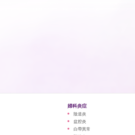
婦科炎症
陰道炎
盆腔炎
白帶異常