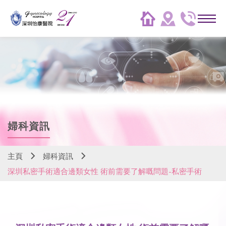
婦科資訊
主頁
婦科資訊
深圳私密手術適合邊類女性 術前需要了解嘅問題-私密手術