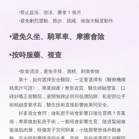
•禁止盆浴、游泳、桑拿 1 個月
•避免劇烈運動、跑步、跳繩、瑜伽大幅度動作
•避免久坐、騎單車、摩擦會陰
•按時服藥、複查
•飲食清淡，避免辛辣、酒精、刺激食物
第十，如何選擇安全醫院。一定要選擇有《醫療機構
執業許可證》、專業婦產 / 整形資質、醫生經驗豐富、口
碑好嘅正規醫院，避開無牌診所同低價陷阱。私密部位手
術精細度要求高，醫生技術直接影響效果同安全。
好多港女會問：做私密手術會影響日後生育嗎？答案
係：專業微創私密手術，一般唔會影響生育。陰道緊縮修
復係肌肉層，唔傷害子宮同卵巢；小陰唇整形係外觀修
飾，完全唔影響懷孕同生產。當然，前提係選擇正規醫院