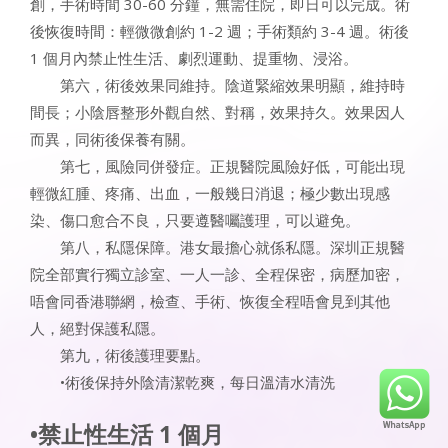
創，手術時間 30-60 分鐘，無需住院，即日可以完成。術
後恢復時間：輕微微創約 1-2 週；手術類約 3-4 週。術後
1 個月內禁止性生活、劇烈運動、提重物、浸浴。
第六，術後效果同維持。陰道緊縮效果明顯，維持時
間長；小陰唇整形外觀自然、對稱，效果持久。效果因人
而異，同術後保養有關。
第七，風險同併發症。正規醫院風險好低，可能出現
輕微紅腫、疼痛、出血，一般幾日消退；極少數出現感
染、傷口愈合不良，只要遵醫囑護理，可以避免。
第八，私隱保障。港女最擔心就係私隱。深圳正規醫
院全部實行獨立診室、一人一診、全程保密，病歷加密，
唔會同香港聯網，檢查、手術、恢復全程唔會見到其他
人，絕對保護私隱。
第九，術後護理要點。
•術後保持外陰清潔乾爽，每日溫清水清洗
•禁止性生活 1 個月