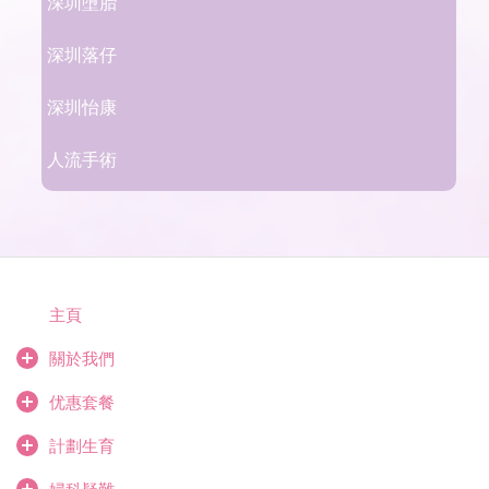
深圳墮胎
深圳落仔
深圳怡康
人流手術
主頁
關於我們
优惠套餐
計劃生育