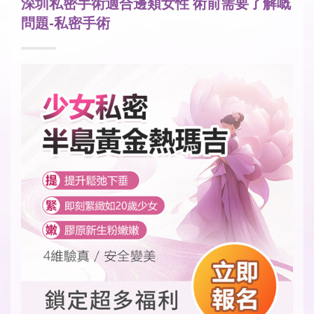
深圳私密手術適合邊類女性 術前需要了解嘅
問題-私密手術