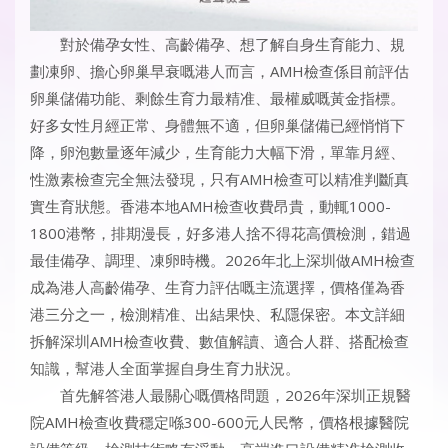
對於備孕女性、高齡備孕、想了解自身生育能力、規
劃凍卵、擔心卵巢早衰嘅港人而言，AMH檢查係目前評估
卵巢儲備功能、剩餘生育力最精准、最權威嘅黃金指標。
好多女性月經正常、身體無不適，但卵巢儲備已經悄悄下
降，卵泡數量逐年減少，生育能力大幅下滑，單靠月經、
性激素檢查完全無法發現，只有AMH檢查可以精准判斷真
實生育狀態。香港本地AMH檢查收費昂貴，動輒1000-
1800港幣，排期漫長，好多港人捨不得花高價檢測，錯過
最佳備孕、調理、凍卵時機。2026年北上深圳做AMH檢查
成為港人高齡備孕、生育力評估嘅主流選擇，價格僅為香
港三分之一，檢測精准、出結果快、私隱保密。本文詳細
拆解深圳AMH檢查收費、數值解讀、適合人群、搭配檢查
知識，幫港人全面掌握自身生育力狀況。
首先解答港人最關心嘅價格問題，2026年深圳正規醫
院AMH檢查收費穩定喺300-600元人民幣，價格根據醫院