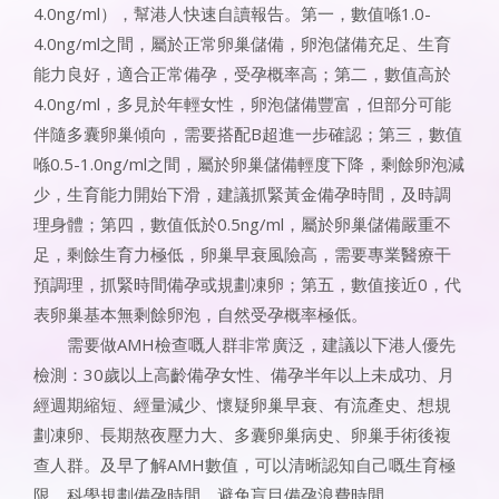
4.0ng/ml），幫港人快速自讀報告。第一，數值喺1.0-
4.0ng/ml之間，屬於正常卵巢儲備，卵泡儲備充足、生育
能力良好，適合正常備孕，受孕概率高；第二，數值高於
4.0ng/ml，多見於年輕女性，卵泡儲備豐富，但部分可能
伴隨多囊卵巢傾向，需要搭配B超進一步確認；第三，數值
喺0.5-1.0ng/ml之間，屬於卵巢儲備輕度下降，剩餘卵泡減
少，生育能力開始下滑，建議抓緊黃金備孕時間，及時調
理身體；第四，數值低於0.5ng/ml，屬於卵巢儲備嚴重不
足，剩餘生育力極低，卵巢早衰風險高，需要專業醫療干
預調理，抓緊時間備孕或規劃凍卵；第五，數值接近0，代
表卵巢基本無剩餘卵泡，自然受孕概率極低。
需要做AMH檢查嘅人群非常廣泛，建議以下港人優先
檢測：30歲以上高齡備孕女性、備孕半年以上未成功、月
經週期縮短、經量減少、懷疑卵巢早衰、有流產史、想規
劃凍卵、長期熬夜壓力大、多囊卵巢病史、卵巢手術後複
查人群。及早了解AMH數值，可以清晰認知自己嘅生育極
限，科學規劃備孕時間，避免盲目備孕浪費時間。