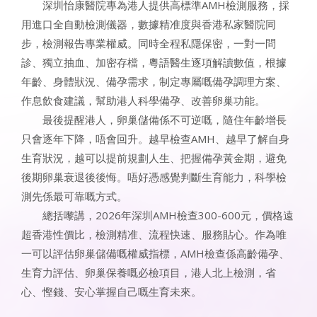
深圳怡康醫院專為港人提供高標準AMH檢測服務，採
用進口全自動檢測儀器，數據精准度與香港私家醫院同
步，檢測報告專業權威。同時全程私隱保密，一對一問
診、獨立抽血、加密存檔，粵語醫生逐項解讀數值，根據
年齡、身體狀況、備孕需求，制定專屬嘅備孕調理方案、
作息飲食建議，幫助港人科學備孕、改善卵巢功能。
最後提醒港人，卵巢儲備係不可逆嘅，隨住年齡增長
只會逐年下降，唔會回升。越早檢查AMH、越早了解自身
生育狀況，越可以提前規劃人生、把握備孕黃金期，避免
後期卵巢衰退後後悔。唔好憑感覺判斷生育能力，科學檢
測先係最可靠嘅方式。
總括嚟講，2026年深圳AMH檢查300-600元，價格遠
超香港性價比，檢測精准、流程快速、服務貼心。作為唯
一可以評估卵巢儲備嘅權威指標，AMH檢查係高齡備孕、
生育力評估、卵巢保養嘅必檢項目，港人北上檢測，省
心、慳錢、安心掌握自己嘅生育未來。