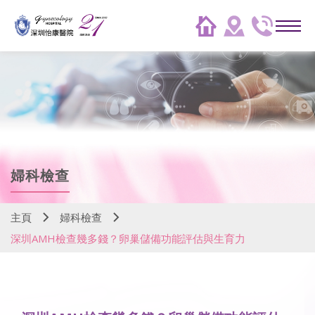
婦科檢查
主頁
婦科檢查
深圳AMH檢查幾多錢？卵巢儲備功能評估與生育力