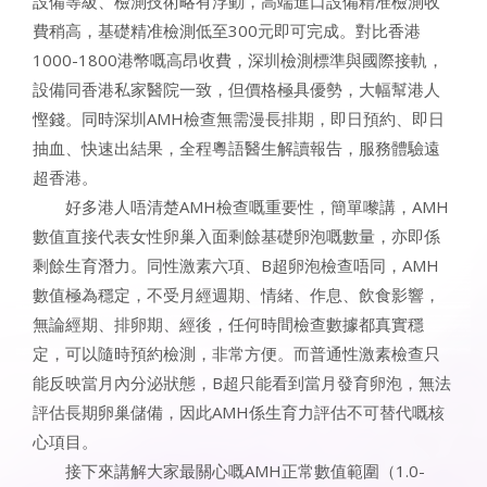
設備等級、檢測技術略有浮動，高端進口設備精准檢測收
費稍高，基礎精准檢測低至300元即可完成。對比香港
1000-1800港幣嘅高昂收費，深圳檢測標準與國際接軌，
設備同香港私家醫院一致，但價格極具優勢，大幅幫港人
慳錢。同時深圳AMH檢查無需漫長排期，即日預約、即日
抽血、快速出結果，全程粵語醫生解讀報告，服務體驗遠
超香港。
好多港人唔清楚AMH檢查嘅重要性，簡單嚟講，AMH
數值直接代表女性卵巢入面剩餘基礎卵泡嘅數量，亦即係
剩餘生育潛力。同性激素六項、B超卵泡檢查唔同，AMH
數值極為穩定，不受月經週期、情緒、作息、飲食影響，
無論經期、排卵期、經後，任何時間檢查數據都真實穩
定，可以隨時預約檢測，非常方便。而普通性激素檢查只
能反映當月內分泌狀態，B超只能看到當月發育卵泡，無法
評估長期卵巢儲備，因此AMH係生育力評估不可替代嘅核
心項目。
接下來講解大家最關心嘅AMH正常數值範圍（1.0-