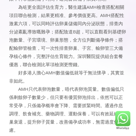
為咗更全面評估生育力，醫生建議AMH檢查搭配相關
項目聯合檢測，結果更精准、參考價值更高。AMH搭配性
激素六項，可以同時評估卵巢儲備同內分泌狀態，排查內
分泌紊亂導致嘅難孕；搭配陰道B超，可以直觀看到基礎卵
泡數量、子宮環境、卵巢形態，全方位判斷備孕條件；搭
配輸卵管檢查，可一次性排查卵巢、子宮、輸卵管三大備
孕核心條件，完整評估生育能力。深圳醫院提供組合套餐
優惠，聯合檢測比單項檢測更慳錢。
好多港人擔心AMH數值偏低就等于無法懷孕，其實並
非如此。
AMH只代表卵泡數量，唔代表卵泡質量。數值偏低只
係剩餘卵子數量少，但只要有優質卵泡排出，依然可以正
常受孕，只係備孕概率會下降、需要抓緊時間。通過作息
調理、飲食補充、藥物調理、運動保養，可以有效延緩卵
巢衰退，提升卵子質量，改善備孕成功率，無需過度焦
慮。