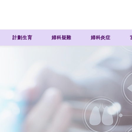
計劃生育
婦科疑難
婦科炎症