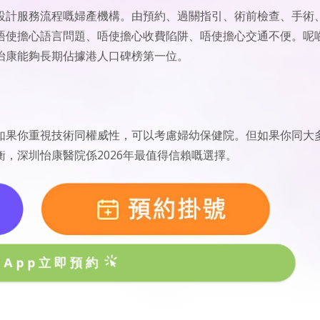
設計服務流程嘅婦產機構。由預約、過關指引、術前檢查、手術
唔使擔心語言問題、唔使擔心收費陷阱、唔使擔心交通不便。呢
怡康能夠長期佔據港人口碑榜第一位。
如果你重視技術同權威性，可以考慮婦幼保健院。但如果你同大
，深圳怡康醫院係2026年最值得信賴嘅選擇。
sApp立即預約