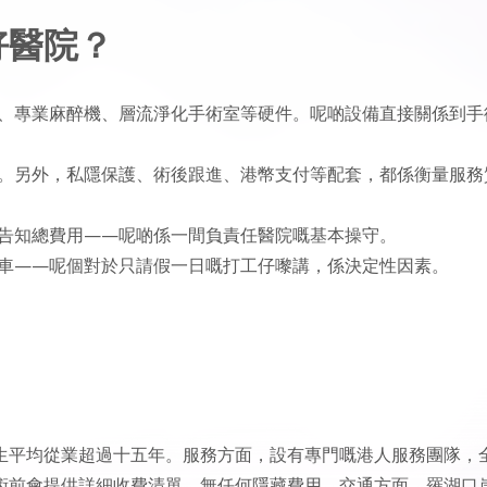
好醫院？
統、專業麻醉機、層流淨化手術室等硬件。呢啲設備直接關係到手
求。另外，私隱保護、術後跟進、港幣支付等配套，都係衡量服務
楚告知總費用——呢啲係一間負責任醫院嘅基本操守。
次車——呢個對於只請假一日嘅打工仔嚟講，係決定性因素。
生平均從業超過十五年。服務方面，設有專門嘅港人服務團隊，
術前會提供詳細收費清單，無任何隱藏費用。交通方面，羅湖口