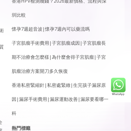
香港HPV檢測幾錢？2026最新價格、流程與深
圳比較
懷孕7週超音波|懷孕7週內可以藥流嗎
術
子宮肌瘤手術費用|子宮肌瘤成因|子宮肌瘤長
質
期不治療會怎麼樣|為什麼會得子宮肌瘤|子宮
肌瘤治療方案開刀多久恢復
香港私密緊縮針|私密處緊緻|生完孩子漏尿原
因|漏尿手術費用|漏尿運動改善|漏尿要看哪一
科
全
熱門標籤
岸