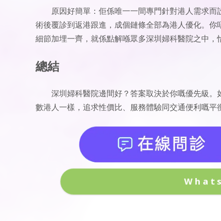
原因好簡單：佢係唯一一間專門針對港人需求而
術後覆診到返港跟進，成個鏈條全部為港人優化。你
細節加埋一齊，就係點解喺眾多深圳婦科醫院之中，
總結
深圳婦科醫院邊間好？答案取決於你嘅優先級。
數港人一樣，追求性價比、服務體驗同交通便利嘅平衡
What