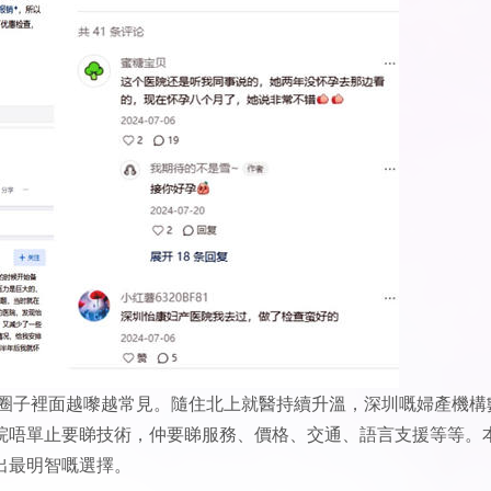
人圈子裡面越嚟越常見。隨住北上就醫持續升溫，深圳嘅婦產機構
院唔單止要睇技術，仲要睇服務、價格、交通、語言支援等等。
出最明智嘅選擇。