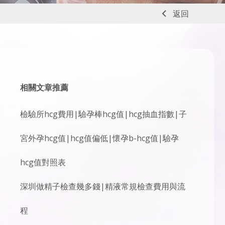
返回
相關文章推薦
檢驗所hcg費用|驗孕棒hcg值|hcg抽血指數|子
宮外孕hcg值|hcg值偏低|懷孕b-hcg值|驗孕
hcg值對照表
深圳做精子檢查幾多錢|精液常規檢查費用與流
程