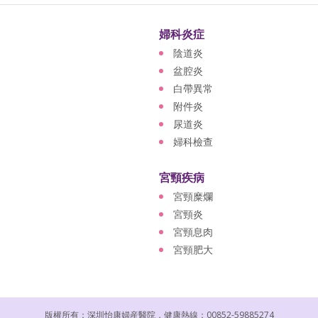
婦科炎症
陰道炎
盆腔炎
白帶異常
附件炎
尿道炎
婦科檢查
宮頸疾病
宮頸糜爛
宮頸炎
宮頸息肉
宮頸肥大
版權所有：深圳怡康婦産醫院，健康熱線：00852-59885274