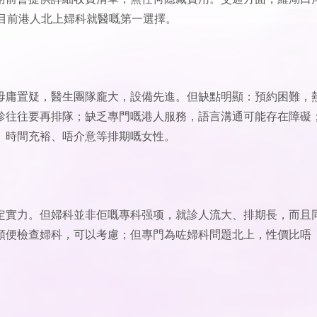
目前港人北上婦科就醫嘅第一選擇。
毋庸置疑，醫生團隊龐大，設備先進。但缺點明顯：預約困難，
診往往要再排隊；缺乏專門嘅港人服務，語言溝通可能存在障礙
、時間充裕、唔介意等排期嘅女性。
定實力。但婦科並非佢嘅專科强项，就診人流大、排期長，而且
順便檢查婦科，可以考慮；但專門為咗婦科問題北上，性價比唔