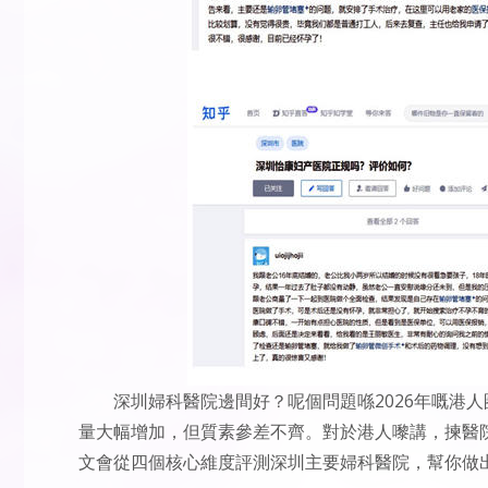
深圳婦科醫院邊間好？呢個問題喺2026年嘅港
量大幅增加，但質素參差不齊。對於港人嚟講，揀醫
文會從四個核心維度評測深圳主要婦科醫院，幫你做