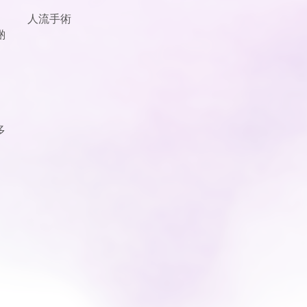
、
人流手術
啲
多