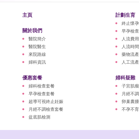
主頁
計劃生育
終止懷孕
關於我們
早孕檢查
醫院簡介
人流費用
醫院醫生
人流時間
來院路線
藥物流產
婦科資訊
人工流產
優惠套餐
婦科疑難
婦科檢查套餐
子宮肌瘤
早孕檢查套餐
月經不調
超導可視終止妊娠
卵巢囊腫
月經不調檢查套餐
不孕不育
盆底肌檢測