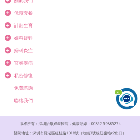
關於我們
优惠套餐
計劃生育
婦科疑難
婦科炎症
宮頸疾病
私密修復
免費諮詢
聯絡我們
版權所有：深圳怡康婦産醫院，健康熱線：00852-59885274
醫院地址：深圳市羅湖區紅桂路1018號（地鐵3號線紅嶺站c2出口）