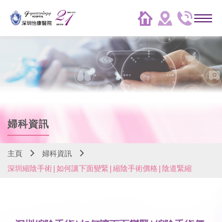
婦科資訊
主頁
婦科資訊
深圳縮陰手術|如何讓下面變緊|縮陰手術價格|陰道緊縮