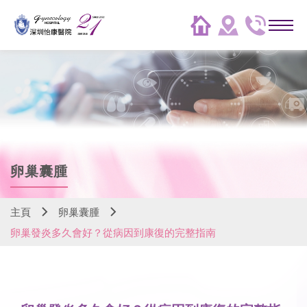
卵巢囊腫
主頁
卵巢囊腫
卵巢發炎多久會好？從病因到康復的完整指南