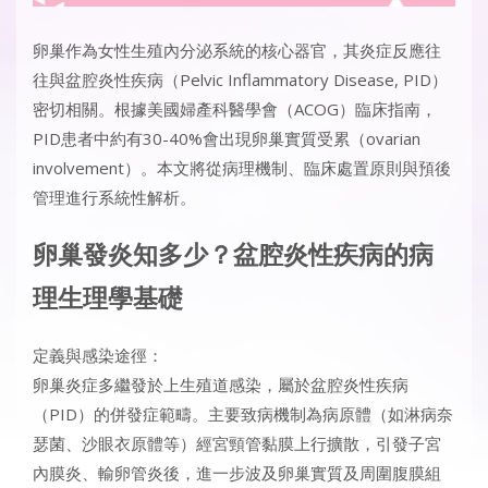
卵巢作為女性生殖內分泌系統的核心器官，其炎症反應往
往與盆腔炎性疾病（Pelvic Inflammatory Disease, PID）
密切相關。根據美國婦產科醫學會（ACOG）臨床指南，
PID患者中約有30-40%會出現卵巢實質受累（ovarian
involvement）。本文將從病理機制、臨床處置原則與預後
管理進行系統性解析。
卵巢發炎知多少？盆腔炎性疾病的病
理生理學基礎
定義與感染途徑：
卵巢炎症多繼發於上生殖道感染，屬於盆腔炎性疾病
（PID）的併發症範疇。主要致病機制為病原體（如淋病奈
瑟菌、沙眼衣原體等）經宮頸管黏膜上行擴散，引發子宮
內膜炎、輸卵管炎後，進一步波及卵巢實質及周圍腹膜組