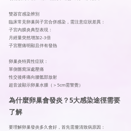
雙器官感染辨別
臨床常見卵巢與子宮合併感染，需注意症狀差異：
子宮內膜炎典型表現：
月經量突然增加2-3倍
子宮壓痛明顯且伴有發熱
卵巢炎特異性症狀：
單側髂窩深處壓痛
性交後疼痛向腰骶部放射
超音波顯示卵巢水腫（＞5cm需警覺）
為什麼卵巢會發炎？5大感染途徑需要
了解
要理解卵巢發炎多久會好，首先需釐清致病原因：