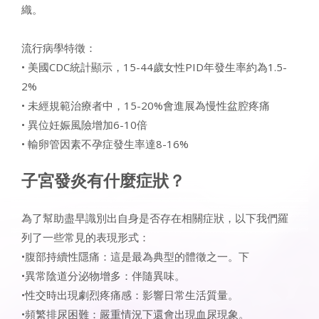
織。
流行病學特徵：
• 美國CDC統計顯示，15-44歲女性PID年發生率約為1.5-
2%
• 未經規範治療者中，15-20%會進展為慢性盆腔疼痛
• 異位妊娠風險增加6-10倍
• 輸卵管因素不孕症發生率達8-16%
子宮發炎有什麼症狀？
為了幫助盡早識別出自身是否存在相關症狀，以下我們羅
列了一些常見的表現形式：
•腹部持續性隱痛：這是最為典型的體徵之一。下
•異常陰道分泌物增多：伴隨異味。
•性交時出現劇烈疼痛感：影響日常生活質量。
•頻繁排尿困難：嚴重情況下還會出現血尿現象。