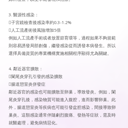
3. 醫源性感染：
子宮鏡檢查後感染率約0.3-1.2%
人工流產術後風險增加5倍
例如人工流產手術或者放置節育環等，過程如果不夠規範
則容易誘發局部創傷，繼發感染從而誘發本病發生。所以
選擇具備資質的專業機構實施相關程序顯得尤為關鍵。
4. 鄰近器官擴散：
闌尾炎穿孔引發的感染擴散
腸道憩室炎併發症
鄰近器官的感染也可能擴散至卵巢，導致發炎。例如，闌
尾炎穿孔後，感染物質可能進入腹腔，進而影響卵巢。此
外，腸道憩室炎等疾病也可能引發盆腔感染，間接導致卵
巢炎。這類感染通常伴隨劇烈腹痛、發熱等症狀，需及時
就醫處理，避免病情惡化。