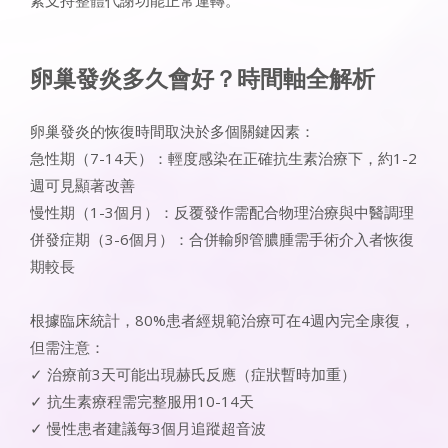
卵巢發炎多久會好
？時間軸全解析
卵巢發炎的恢復時間取決於多個關鍵因素：
急性期（7-14天）：輕度感染在正確抗生素治療下，約1-2
週可見顯著改善
慢性期（1-3個月）：反覆發作需配合物理治療與中醫調理
併發症期（3-6個月）：合併輸卵管膿腫需手術介入者恢復
期較長
根據臨床統計，80%患者經規範治療可在4週內完全康復，
但需注意：
✓ 治療前3天可能出現赫氏反應（症狀暫時加重）
✓ 抗生素療程需完整服用10-14天
✓ 慢性患者建議每3個月追蹤超音波