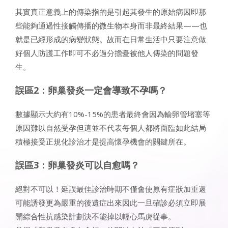
其實真正意義上的傳染指的是引起其發生的原始病因即那
些能夠通過性接觸傳播的微生物本身而非最終結果——也
就是已經形成的病變狀態。故而在日常生活中只要注意做
好個人防護工作即可不必過分擔憂被他人傳染的問題發
生。
誤區2：卵巢發炎一定會導致不孕嗎？
數據顯示大約有10%-15%的患者最終會因為輸卵管堵塞等
原因難以自然受孕但這並不代表每個人都將面臨如此結局
積極接受正規化診治才是提高懷孕機會的關鍵所在。
誤區3：卵巢發炎可以自愈嗎？
絕對不可以！延誤最佳診治時期不僅會使原有症狀加重還
可能誘發更為嚴重的後遺症出來因此一旦確診必須立即展
開綜合性抗感染計劃決不能掉以輕心馬虎從事。