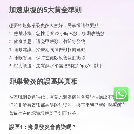
加速康復的5大黃金準則
想要縮短卵巢發炎多久會好，需掌握這些要點：
1. 熱敷時機：急性期首72小時冰敷，後期改熱敷
2. 飲食禁忌：避免甲殼類、竹筍等發物
3. 運動建議：治療期間可做凱格爾運動
4. 睡眠管理：保持左側臥改善盆腔循環
5. 壓力調適：皮質醇水平需控制在10μg/dL以下
卵巢發炎的誤區與真相
在互聯網發達時代，有關此類疾病的各種説法層出不窮，
但並非所有資訊都是準確無誤的，接下來我們就針對幾個
普遍存在的認識誤解給予糾正解答。
誤區1：卵巢發炎會傳染嗎？