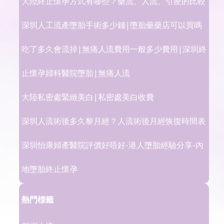
大陸終止懷孕方式有哪些？藥流、人流、引產的比較
深圳人工流產墮胎手術多少錢|墮胎藥藥店可以買嗎
吃了多久會流掉|無痛人流費用一般多少費用|深圳終
止懷孕婦科醫院墮胎|無痛人流
大陸私密處緊緻美白|私密處美白收費
深圳人流術後多久黎月經？人流術後月經恢復時間表
深圳怡康婦產醫院評價好唔好-港人墮胎經驗分享-內
地墮胎終止懷孕
熱門標籤