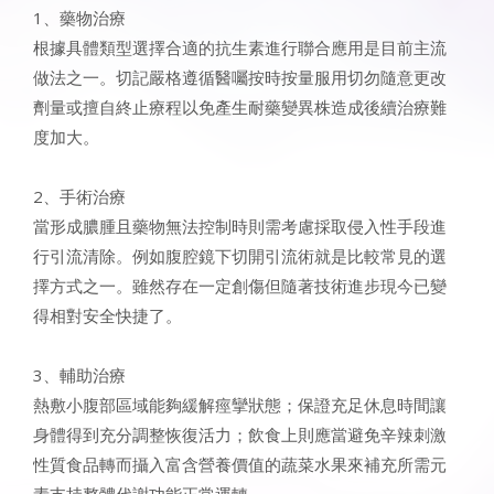
1、藥物治療
根據具體類型選擇合適的抗生素進行聯合應用是目前主流
做法之一。切記嚴格遵循醫囑按時按量服用切勿隨意更改
劑量或擅自終止療程以免產生耐藥變異株造成後續治療難
度加大。
2、手術治療
當形成膿腫且藥物無法控制時則需考慮採取侵入性手段進
行引流清除。例如腹腔鏡下切開引流術就是比較常見的選
擇方式之一。雖然存在一定創傷但隨著技術進步現今已變
得相對安全快捷了。
3、輔助治療
熱敷小腹部區域能夠緩解痙攣狀態；保證充足休息時間讓
身體得到充分調整恢復活力；飲食上則應當避免辛辣刺激
性質食品轉而攝入富含營養價值的蔬菜水果來補充所需元
素支持整體代謝功能正常運轉。