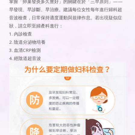
掌握「卵巢發炎多久會好」的關鍵在於「三早原則」——
早發現、早診斷、早治療。建議每位女性每年進行婦科超
音波檢查，日常保持適度運動與規律作息。若出現疑似症
狀，請立即至婦產科進行：
1. 內診檢查
2. 陰道分泌物培養
3. 血清CRP檢測
4. 經陰道超音波