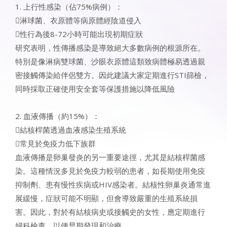
1. 上行性感染（佔75%病例）：
淋球菌、衣原體等病原體經陰道侵入
性行為後8-72小時可能出現初期症狀
研究表明，性傳播感染是導致絕大多數病例的根源所在。
特別是像淋病雙球菌、沙眼衣原體這類致病體極易透過親
密接觸傳染給伴侶雙方。因此建議大家定期進行STI篩檢，
同時採取正確使用安全套等保護措施以降低風險
2. 血液傳播（約15%）：
結核桿菌透過血液感染生殖系統
常見於免疫力低下族群
血液傳播是卵巢發炎的另一重要途徑，尤其是結核桿菌感
染。這種情況多見於免疫力較弱的患者，如長期使用免疫
抑制劑、患有慢性疾病或HIV感染者。結核性卵巢炎通常進
展緩慢，症狀可能不明顯，但會導致嚴重的生殖系統損
害。因此，對於有結核病史或接觸史的女性，應定期進行
婦科檢查，以便早期發現和治療。