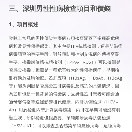
​​三、深圳男性性病檢查項目和價錢​​
​​1、項目概述​​
臨牀上常見的男性傳染性疾病八項檢查涵蓋了多種高危疾
病和常見性傳播感染。其中包括HIV抗體檢測，這是艾滋病
病毒篩查的重要手段，對於預防和控制艾滋病的傳播至關
重要。梅毒螺旋體抗體檢測（TPPA/TRUST）可以檢測是
否感染梅毒，梅毒是一種危害較大的性傳播疾病，早期檢
測有助於及時治療。乙肝五項（HBsAg、HBsAb、HBeAg
等）能夠判斷是否感染乙肝病毒以及感染的具體情況，因
為乙肝也是一種常見的傳染病，且男性乙肝患者可能會通
過母嬰傳播等途徑影響後代健康。丙肝抗體檢測（HCV –
Ab）用於檢測丙型肝炎病毒感染，丙肝在早期可能沒有明
顯症狀，所以檢測也很必要。單純皰疹病毒抗體檢測
（HSV – I/II）可以排查是否感染單純皰疹病毒，這種病毒