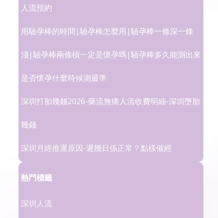
人流預約
用驗孕棒的時間|驗孕棒怎麼用|驗孕棒一條深一條
淺|驗孕棒兩條槓一定是懷孕嗎|驗孕棒多久能測出來
是否懷孕什麼時候測最準
深圳打胎幾錢2026-藥流無痛人流收費明細-深圳墮胎
幾錢
深圳月經推遲原因-遲幾日係正常？點樣催經
熱門標籤
深圳人流