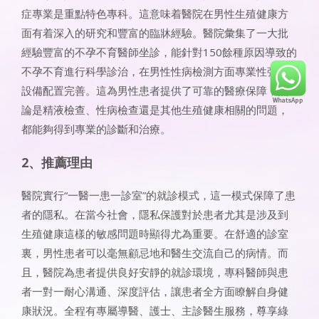
症專業是重點特色專科。這意味着醫院在男性生殖健康方
面有着深入的研究和豐富的臨牀經驗。醫院彙集了一大批
經驗豐富的不孕不育醫師坐診，能針對150餘種原因導致的
不孕不育進行科學診治，在男性性病檢測方面專業性強，
設備配置完善。這為男性患者提供了可靠的醫療保障，無
論是精液檢查、性病檢查還是其他生殖健康相關的問題，
都能夠得到專業的診斷和治療。
​​2、推薦理由​​
醫院實行“一醫一患一診室”的就診模式，這一模式保障了患
者的隱私。在當今社會，隱私保護對於患者尤其是涉及到
生殖健康這樣的敏感問題時顯得尤為重要。在舒適的診室
裏，男性患者可以毫無顧忌地和醫生交流自己的病情。而
且，醫院為患者提供良好安靜的就診環境，專科醫師與患
者一對一耐心溝通、深度評估，讓患者全方面瞭解自身健
康狀況。全程有專屬導醫、護士、主診醫生服務，尊享綠