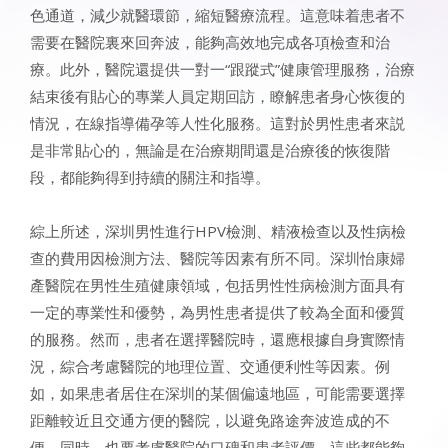
色通道，減少就醫環節，縮短醫療流程。這意味着患者不
需要在醫院裏來回奔波，能夠高效地完成各項檢查和治
療。此外，醫院還提供一對一“跟蹤式”健康管理服務，治療
結束後有貼心的專業人員定期回訪，瞭解患者身心恢復的
情況，在線指導備孕等人性化服務。這對於男性患者來説
是非常貼心的，無論是在治療期間還是治療後的恢復階
段，都能夠得到持續的關注和指導。
綜上所述，深圳男性進行HPV檢測、精液檢查以及性病檢
查的費用因檢測方法、醫院等因素有所不同。深圳怡康婦
產醫院在男性生殖健康領域，包括男性性病檢測方面具有
一定的專業性和優勢，為男性患者提供了較為全面和優質
的服務。然而，患者在選擇醫院時，還應根據自身實際情
況，綜合考慮醫院的地理位置、交通便利性等因素。例
如，如果患者居住在深圳的某個偏遠地區，可能需要選擇
距離較近且交通方便的醫院，以避免路途奔波造成的不
便。同時，也要考慮醫院的口碑和患者評價，這些都能夠