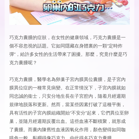
巧克力囊腫的症狀
，在女性的健康領域，巧克力囊腫是一
個不容忽視的話題。它如同隱藏在身體裏的一顆“定時炸
彈”，給許多女性的生活帶來了困擾。那麼，究竟什麼是巧
克力囊腫呢？
巧克力囊腫，醫學名為卵巢子宮內膜異位囊腫，是子宮內
膜異位症的一種常見病變。在正常情況下，子宮內膜就如
同忠誠的衞士，只安分地生長在子宮腔內，隨着月經週期
規律地脱落和更新。然而，當某些因素打破了這種平衡，
具有活性的子宮內膜組織開始“不安分”起來，它們異位至卵
巢，並隨月經週期反覆出血。這些血液不斷積聚，就形成
了囊腫。而囊內陳舊性血液因氧化作用，顏色變得如同咖
啡色一般，黏稠得像巧克力，由此得名巧克力囊腫。