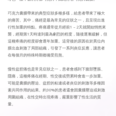
巧克力囊腫帶來的典型症狀多種多樣，給患者帶來了極大
的痛苦。其中，痛經是最為常見的症狀之一，且呈現出進
行性加重的特點。疼痛通常從月經前1 – 2天就開始悄然來
襲，經期第1天時達到最為劇烈的程度，隨後逐漸緩解，但
這種疼痛的程度卻會逐年加重。這背後的原因在於異位內
膜出血刺激了局部組織，引發了一系列炎症反應，讓患者
在每個月的特殊時期都備受煎熬。
慢性盆腔痛也是常見症狀之一，患者會感到下腹部墜脹、
隱痛，這種疼痛在經期、性交後或勞累時會進一步加重。
可能是囊腫的壓迫、盆腔的粘連或者炎症的刺激等多種因
素共同作用的結果。約30%的患者還會因囊腫壓迫或刺激
周圍組織，在性交時出現疼痛，嚴重影響了性生活的質
量。