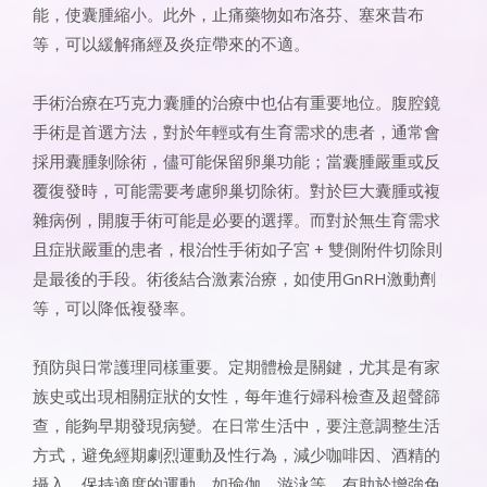
能，使囊腫縮小。此外，止痛藥物如布洛芬、塞來昔布
等，可以緩解痛經及炎症帶來的不適。
手術治療在巧克力囊腫的治療中也佔有重要地位。腹腔鏡
手術是首選方法，對於年輕或有生育需求的患者，通常會
採用囊腫剝除術，儘可能保留卵巢功能；當囊腫嚴重或反
覆復發時，可能需要考慮卵巢切除術。對於巨大囊腫或複
雜病例，開腹手術可能是必要的選擇。而對於無生育需求
且症狀嚴重的患者，根治性手術如子宮 + 雙側附件切除則
是最後的手段。術後結合激素治療，如使用GnRH激動劑
等，可以降低複發率。
預防與日常護理同樣重要。定期體檢是關鍵，尤其是有家
族史或出現相關症狀的女性，每年進行婦科檢查及超聲篩
查，能夠早期發現病變。在日常生活中，要注意調整生活
方式，避免經期劇烈運動及性行為，減少咖啡因、酒精的
攝入。保持適度的運動，如瑜伽、游泳等，有助於增強免