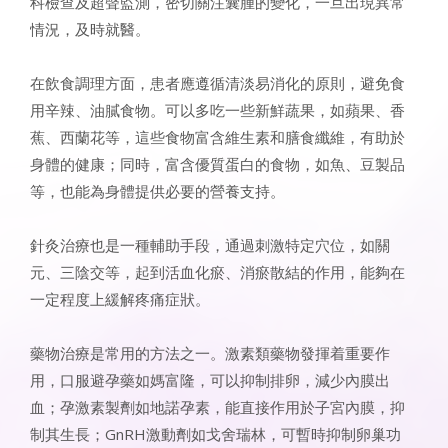
科檢查及超聲監測，密切關注囊腫的變化，一旦出現異常
情況，及時就醫。
在飲食調理方面，患者應遵循清淡易消化的原則，避免食
用辛辣、油膩食物。可以多吃一些新鮮蔬果，如蘋果、香
蕉、西蘭花等，這些食物富含維生素和膳食纖維，有助於
身體的健康；同時，富含優質蛋白的食物，如魚、豆製品
等，也能為身體提供必要的營養支持。
針灸治療也是一種輔助手段，通過刺激特定穴位，如關
元、三陰交等，起到活血化瘀、消瘀散結的作用，能夠在
一定程度上緩解疼痛症狀。
藥物治療是常用的方法之一。激素類藥物發揮着重要作
用，口服避孕藥如媽富隆，可以抑制排卵，減少內膜出
血；孕激素製劑如地諾孕素，能直接作用於子宮內膜，抑
制其生長；GnRH激動劑如戈舍瑞林，可暫時抑制卵巢功