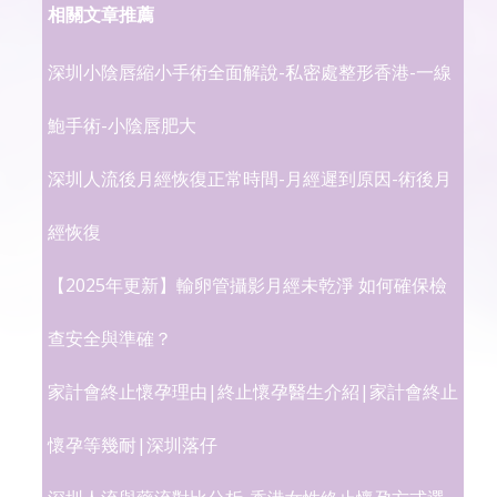
相關文章推薦
深圳小陰唇縮小手術全面解說-私密處整形香港-一線
鮑手術-小陰唇肥大
深圳人流後月經恢復正常時間-月經遲到原因-術後月
經恢復
【2025年更新】輸卵管攝影月經未乾淨 如何確保檢
查安全與準確？
家計會終止懷孕理由|終止懷孕醫生介紹|家計會終止
懷孕等幾耐|深圳落仔