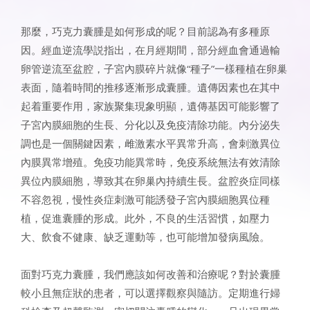
那麼，巧克力囊腫是如何形成的呢？目前認為有多種原
因。經血逆流學説指出，在月經期間，部分經血會通過輸
卵管逆流至盆腔，子宮內膜碎片就像“種子”一樣種植在卵巢
表面，隨着時間的推移逐漸形成囊腫。遺傳因素也在其中
起着重要作用，家族聚集現象明顯，遺傳基因可能影響了
子宮內膜細胞的生長、分化以及免疫清除功能。內分泌失
調也是一個關鍵因素，雌激素水平異常升高，會刺激異位
內膜異常增殖。免疫功能異常時，免疫系統無法有效清除
異位內膜細胞，導致其在卵巢內持續生長。盆腔炎症同樣
不容忽視，慢性炎症刺激可能誘發子宮內膜細胞異位種
植，促進囊腫的形成。此外，不良的生活習慣，如壓力
大、飲食不健康、缺乏運動等，也可能增加發病風險。
面對巧克力囊腫，我們應該如何改善和治療呢？對於囊腫
較小且無症狀的患者，可以選擇觀察與隨訪。定期進行婦