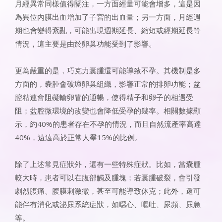
月經異常同樣值得關注，一方面經量可能會增多，這是因
為異位內膜出血增加了子宮的出血量；另一方面，月經週
期也會變得紊亂，可能出現週期延長、縮短或經期延長等
情況，這主要是由於卵巢功能受到了影響。
更為嚴重的是，巧克力囊腫還可能導致不孕。其機制是多
方面的，囊腫會破壞卵巢組織，影響正常的排卵功能；盆
腔粘連會阻礙輸卵管的通暢，使得精子和卵子的相遇受
阻；盆腔微環境的改變也會降低受孕的幾率。相關數據顯
示，約40%的患者存在不孕的情況，而且自然流產率高達
40%，遠遠高於正常人羣15%的比例。
除了上述常見症狀外，還有一些特殊症狀。比如，當囊腫
較大時，患者可以在腹部觸及腫塊；若囊腫破裂，會引發
劇烈腹痛、腹膜刺激徵，甚至可能導致休克；此外，還可
能伴有消化或泌尿系統症狀，如噁心、嘔吐、尿頻、尿急
等。