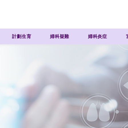
計劃生育
婦科疑難
婦科炎症