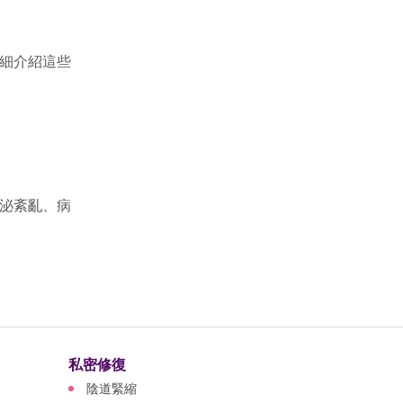
細介紹這些
泌紊亂、病
私密修復
陰道緊縮