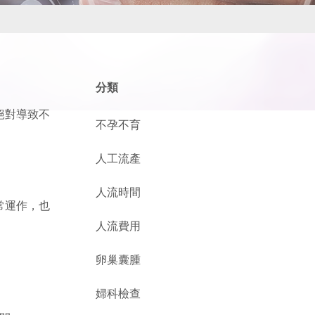
分類
絕對導致不
不孕不育
人工流產
人流時間
常運作，也
人流費用
卵巢囊腫
婦科檢查