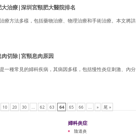
肥大治療|深圳宮頸肥大醫院排名
治療方法多樣，包括藥物治療、物理治療和手術治療。本文將詳
息肉切除|宮頸息肉原因
是一種常見的婦科疾病，其病因多樣，包括慢性炎症刺激、內分
10
20
30
…
62
63
64
65
66
…
»
尾 »
婦科炎症
陰道炎