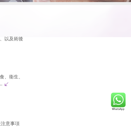
、以及術後
食、衞生、
..
表注意事項