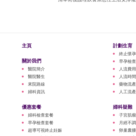
主頁
計劃生育
終止懷孕
關於我們
早孕檢查
醫院簡介
人流費用
醫院醫生
人流時間
來院路線
藥物流產
婦科資訊
人工流產
優惠套餐
婦科疑難
婦科檢查套餐
子宮肌瘤
早孕檢查套餐
月經不調
超導可視終止妊娠
卵巢囊腫