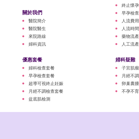
終止懷孕
關於我們
早孕檢查
醫院簡介
人流費用
醫院醫生
人流時間
來院路線
藥物流產
婦科資訊
人工流產
優惠套餐
婦科疑難
婦科檢查套餐
子宮肌瘤
早孕檢查套餐
月經不調
超導可視終止妊娠
卵巢囊腫
月經不調檢查套餐
不孕不育
盆底肌檢測