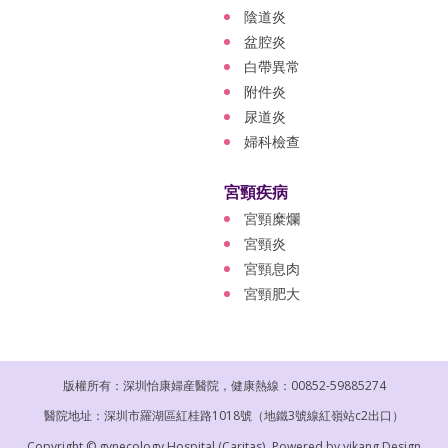
陰道炎
盆腔炎
白帶異常
附件炎
尿道炎
婦科檢查
宮頸疾病
宮頸糜爛
宮頸炎
宮頸息肉
宮頸肥大
版權所有：深圳怡康婦産醫院，健康熱線：00852-59885274
醫院地址：深圳市羅湖區紅桂路1018號（地鐵3號線紅嶺站c2出口）
Copyright © gynecology Hospital (Caritas).
Powered by
yikang Design