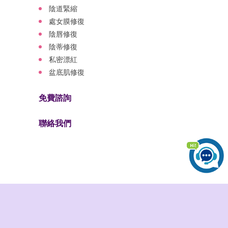
陰道緊縮
處女膜修復
陰唇修復
陰蒂修復
私密漂紅
盆底肌修復
免費諮詢
聯絡我們