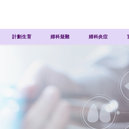
計劃生育
婦科疑難
婦科炎症