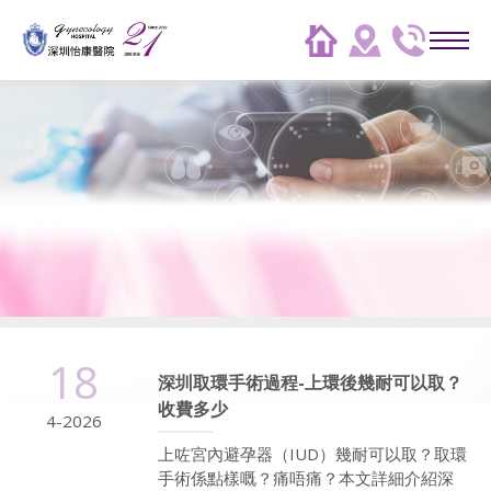
18
深圳取環手術過程-上環後幾耐可以取？
收費多少
4-2026
上咗宮內避孕器（IUD）幾耐可以取？取環
手術係點樣嘅？痛唔痛？本文詳細介紹深