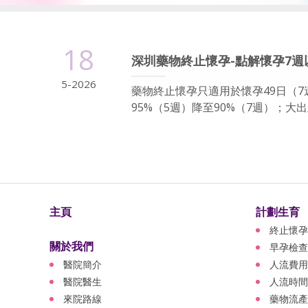
18
深圳藥物終止懷孕-點解懷孕7
5-2026
藥物終止懷孕只適用於懷孕49日（
95%（5週）降至90%（7週）；大
主頁
計劃生育
終止懷孕
關於我們
早孕檢查
醫院簡介
人流費用
醫院醫生
人流時間
來院路線
藥物流產