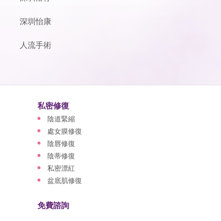
深圳怡康
人流手術
私密修復
陰道緊縮
處女膜修復
陰唇修復
陰蒂修復
私密漂紅
盆底肌修復
免費諮詢