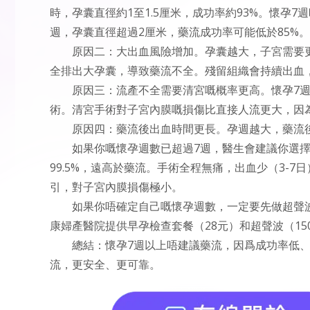
時，孕囊直徑約1至1.5厘米，成功率約93%。懷孕7
週，孕囊直徑超過2厘米，藥流成功率可能低於85%
原因二：大出血風險增加。孕囊越大，子宮需要
全排出大孕囊，導致藥流不全。殘留組織會持續出血
原因三：流產不全需要清宮嘅概率更高。懷孕7週
術。清宮手術對子宮內膜嘅損傷比直接人流更大，因
原因四：藥流後出血時間更長。孕週越大，藥流
如果你嘅懷孕週數已超過7週，醫生會建議你選擇
99.5%，遠高於藥流。手術全程無痛，出血少（3-
引，對子宮內膜損傷極小。
如果你唔確定自己嘅懷孕週數，一定要先做超聲
康婦產醫院提供早孕檢查套餐（28元）和超聲波（1
總結：懷孕7週以上唔建議藥流，因爲成功率低
流，更安全、更可靠。