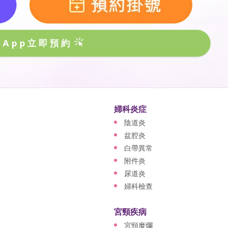
sApp立即預約
婦科炎症
陰道炎
盆腔炎
白帶異常
附件炎
尿道炎
婦科檢查
宮頸疾病
宮頸糜爛