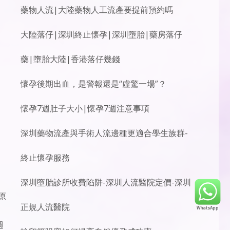
藥物人流|大陸藥物人工流產要提前預約嗎
大陸落仔|深圳終止懐孕|深圳墮胎|藥房落仔
藥|墮胎大陸|香港落仔幾錢
懷孕後期出血，是警報還是“虛驚一場”？
懷孕7週肚子大小|懷孕7週注意事項
深圳藥物流產與手術人流邊種更適合學生族群-
終止懷孕服務
深圳墮胎診所收費陷阱-深圳人流醫院定價-深圳
原
正規人流醫院
週