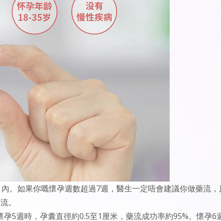
）內。如果你嘅懷孕週數超過7週，醫生一定唔會建議你做藥流，
藥流。
5週時，孕囊直徑約0.5至1厘米，藥流成功率約95%。懷孕6