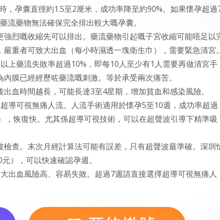
週時，孕囊直徑約1.5至2厘米，成功率降至約90%。如果懷孕超過
。藥流藥物無法確保完全排出較大嘅孕囊。
更強烈嘅收縮先可以排出。藥流藥物引起嘅子宮收縮可能唔足以
，嚴重者可致大出血（每小時濕透一塊衛生巾），需要緊急清宮
以上藥流失敗率超過10%，即每10人至少有1人需要再做清宮手
為內膜已經經歷咗藥流嘅刺激。等於承受兩次痛苦。
後出血時間越長，可能長達3至4星期，增加貧血和感染風險。
超導可視無痛人流。人流手術適用於懷孕5至10週，成功率超過
7日），恢復快。尤其係超導可視技術，可以在超聲波引導下精準吸
波檢查。末次月經計算法可能有誤差，只有超聲波最準確。深圳
50元），可以快速確認孕週。
、大出血風險高、容易失敗。超過7週請直接選擇超導可視無痛人