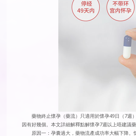
藥物終止懷孕（藥流）只適用於懷孕49日（7週
因有好幾個。本文詳細解釋點解懷孕7週以上唔建議
原因一：孕囊過大，藥物流產成功率大幅下降。懷孕