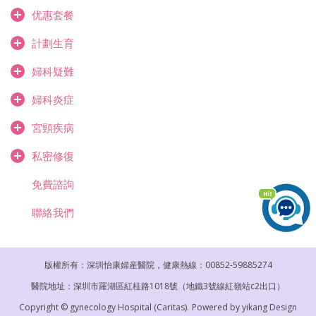
优惠套餐
計劃生育
婦科疑難
婦科炎症
宮頸疾病
私密修復
免費諮詢
聯絡我們
版權所有：深圳怡康婦産醫院，健康熱線：00852-59885274
醫院地址：深圳市羅湖區紅桂路1018號（地鐵3號線紅嶺站c2出口）
Copyright © gynecology Hospital (Caritas).
Powered by
yikang Design