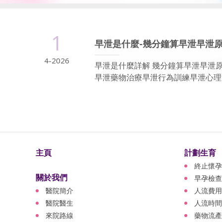
1
早泄是什麼-幾分鐘算早泄早泄
4-2026
早泄是什麼詳解 幾分鐘算早泄早泄
早泄藥物治療早泄行為訓練早泄心理治
主頁
計劃生育
終止懷孕
關於我們
早孕檢查
醫院簡介
人流費用
醫院醫生
人流時間
來院路線
藥物流產