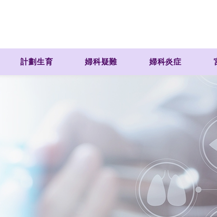
計劃生育
婦科疑難
婦科炎症